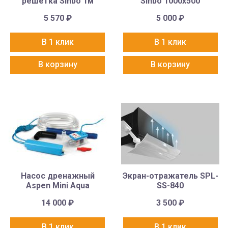
решётка Sinbo 1м
Sinbo 1000х500
5 570
₽
5 000
₽
В 1 клик
В 1 клик
В корзину
В корзину
Насос дренажный
Экран-отражатель SPL-
Aspen Mini Aqua
SS-840
14 000
₽
3 500
₽
В 1 клик
В 1 клик