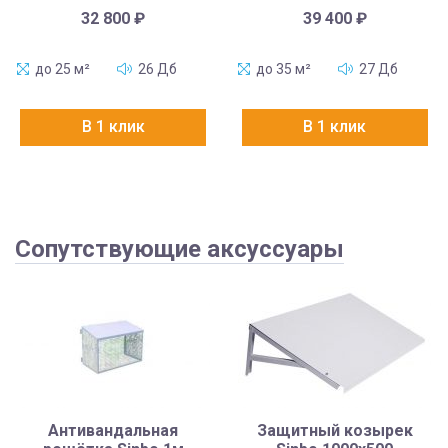
32 800
₽
39 400
₽
до 25 м²
26 Дб
до 35 м²
27 Дб
В 1 клик
В 1 клик
Сопутствующие аксуссуары
Антивандальная
Защитный козырек