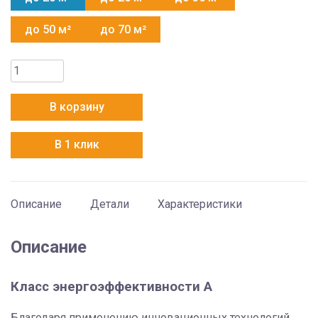
до 50 м²
до 70 м²
Количество
товара
Haier
В корзину
HSU-
07HPL103/R3
В 1 клик
Описание
Детали
Характеристики
Описание
Класс энергоэффективности A
Благодаря применению инновационных технологий