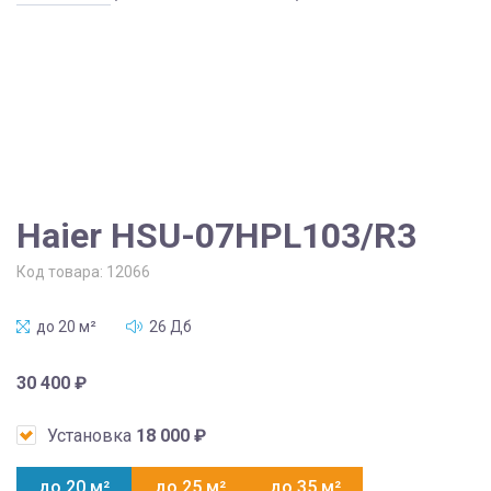
Haier HSU-07HPL103/R3
Код товара:
12066
до 20 м²
26 Дб
30 400
₽
Установка
18 000
₽
до 20 м²
до 25 м²
до 35 м²