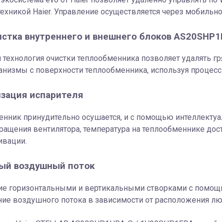
ехникой Haier. Управление осуществляется через мобильн
стка внутреннего и внешнего блоков AS20SHP1
технология очистки теплообменника позволяет удалять гря
низмы c поверхности теплообменника, используя процесс 
зация испарителя
нник принудительно осушается, и с помощью интеллектуа
ращения вентилятора, температура на теплообменнике дости
ивации.
ый воздушный поток
ие горизонтальными и вертикальными створками с помощь
ние воздушного потока в зависимости от расположения л