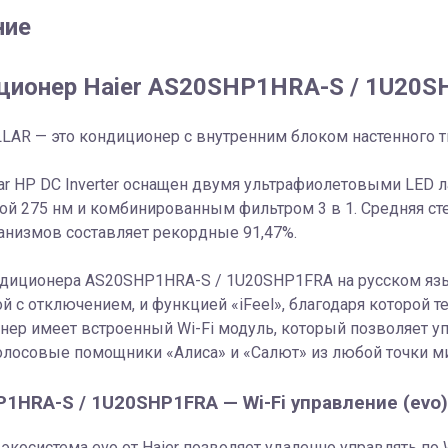
ние
ционер Haier AS20SHP1HRA-S / 1U20S
LLAR — это кондиционер с внутренним блоком настенного 
llar HP DC Inverter оснащен двумя ультрафиолетовыми LE
ой 275 нм и комбинированным фильтром 3 в 1. Средняя сте
анизмов составляет рекордные 91,47%.
ндиционера AS20SHP1HRA-S / 1U20SHP1FRA на русском язы
й с отключением, и функцией «iFeel», благодаря которой т
нер имеет встроенный Wi-Fi модуль, который позволяет 
олосовые помощники «Алиса» и «Салют» из любой точки м
1HRA-S / 1U20SHP1FRA — Wi-Fi управление (evo)
 экосистема evo от Haier позволяет удаленно управлять п