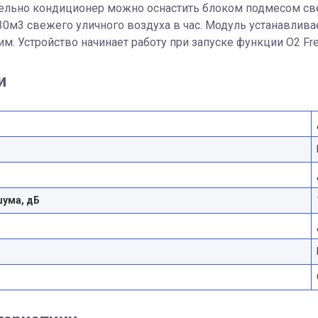
льно кондиционер можно оснастить блоком подмесом свеж
30м3 свежего уличного воздуха в час. Модуль устанавлива
им. Устройство начинает работу при запуске функции O2 Fre
и
шума, дБ