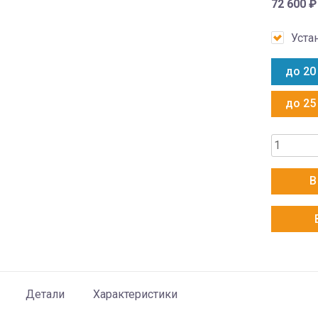
72 600
₽
Уста
до 20
до 25
Количес
товара
Haier
В
AS20SH
S
/
1U20SH
Stellar
HP
Детали
Характеристики
-20C