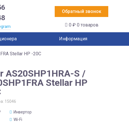
56
Обратный звонок
48
0 ₽
0 товаров
egram
ционера
Информация
RA Stellar HP -20C
er AS20SHP1HRA-S /
0SHP1FRA Stellar HP
C
ра:
15046
²
Инвертор
Wi-Fi