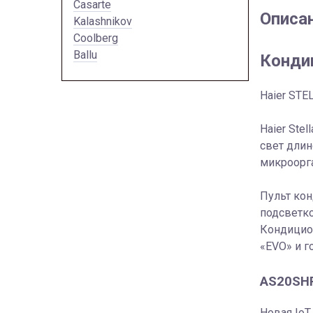
Casarte
Описа
Kalashnikov
Coolberg
Ballu
Конди
Haier STE
Haier Ste
свет длин
микроорг
Пульт ко
подсветко
Кондицио
«EVO» и г
AS20SHP
Новая IoT