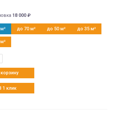
новка
18 000
₽
 м²
до 70 м²
до 50 м²
до 35 м²
 м²
тво
 корзину
P1HRA-
В 1 клик
P1FRA