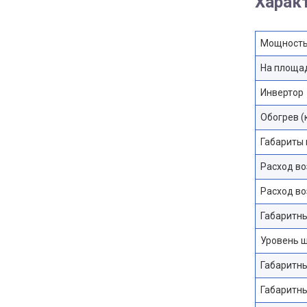
Харак
Мощность 
На площад
Инвертор
Обогрев (
Габариты 
Расход во
Расход во
Габаритны
Уровень ш
Габаритны
Габаритны