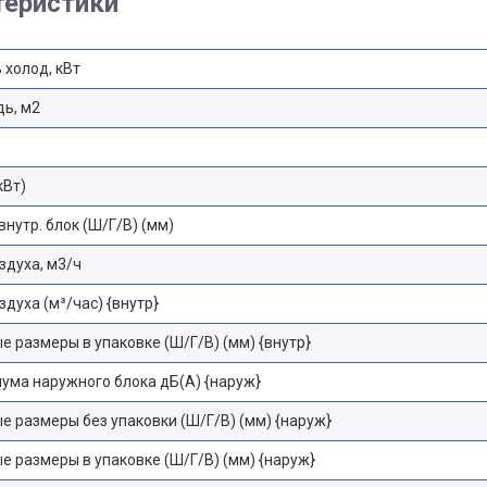
теристики
холод, кВт
ь, м2
кВт)
внутр. блок (Ш/Г/В) (мм)
здуха, м3/ч
здуха (м³/час) {внутр}
е размеры в упаковке (Ш/Г/В) (мм) {внутр}
ума наружного блока дБ(А) {наруж}
е размеры без упаковки (Ш/Г/В) (мм) {наруж}
е размеры в упаковке (Ш/Г/В) (мм) {наруж}