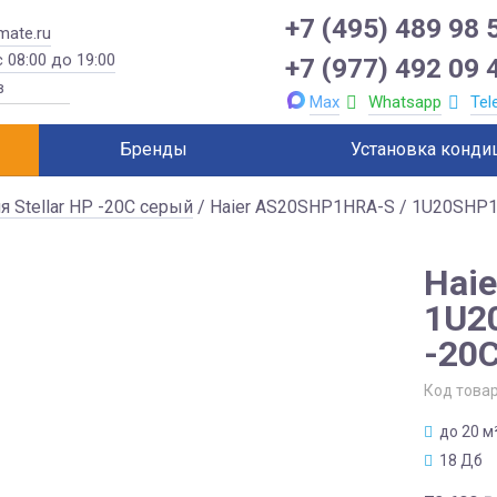
+7 (495) 489 98 
mate.ru
 08:00 до 19:00
+7 (977) 492 09 
Max
Whatsapp
Tel
Бренды
Установка конди
я Stellar HP -20C серый
/ Haier AS20SHP1HRA-S / 1U20SHP1F
Hai
1U2
-20
Код това
до 20 м
18 Дб