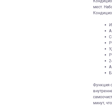
Кондицион
мест. Наб
Кондицио
И
А
С
Р
У
Р
2
А
Б
Функция с
внутренне
самоочист
минут, чт