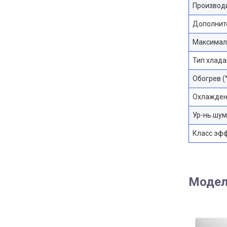
Производ
Дополните
Максимал
Тип хлада
Обогрев (
Охлаждени
Ур-нь шум
Класс эф
Модел