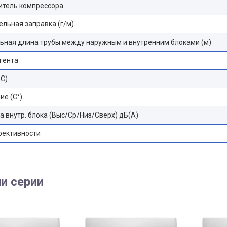
итель компрессора
льная заправка (г/м)
ьная длина трубы между наружным и внутренним блоками (м)
гента
°С)
е (С°)
а внутр. блока (Выс/Ср/Низ/Сверх) дБ(А)
фективности
и серии