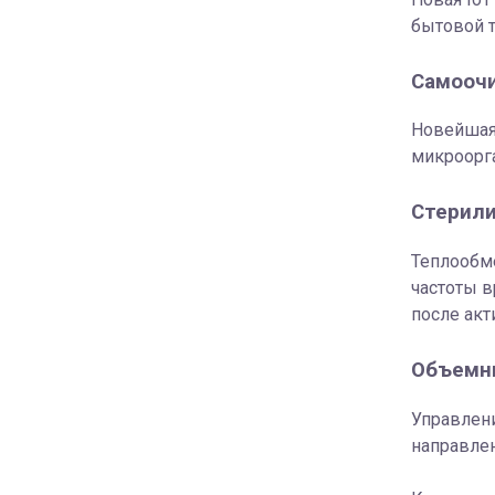
бытовой т
Самоочи
Новейшая 
микроорга
Стерили
Теплообме
частоты в
после акт
Объемн
Управлен
направле