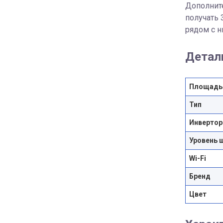
Дополните
получать 
рядом с н
Детал
Площадь
Тип
Инвертор
Уровень 
Wi-Fi
Бренд
Цвет