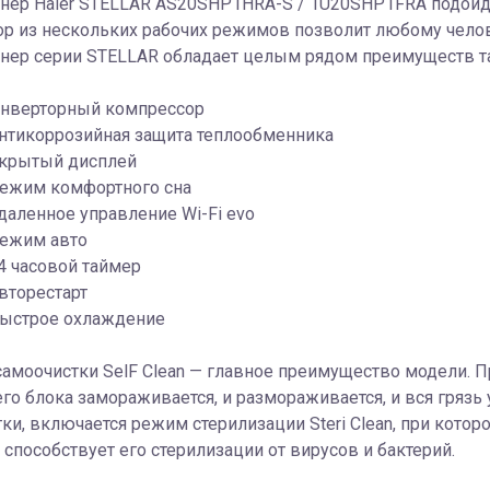
ер Haier STELLAR AS20SHP1HRA-S / 1U20SHP1FRA подойдёт
ор из нескольких рабочих режимов позволит любому челов
нер серии STELLAR обладает целым рядом преимуществ та
нверторный компрессор
нтикоррозийная защита теплообменника
крытый дисплей
ежим комфортного сна
даленное управление Wi-Fi evo
ежим авто
4 часовой таймер
вторестарт
ыстрое охлаждение
амоочистки SelF Clean — главное преимущество модели. П
го блока замораживается, и размораживается, и вся грязь
ки, включается режим стерилизации Steri Clean, при котор
о способствует его стерилизации от вирусов и бактерий.