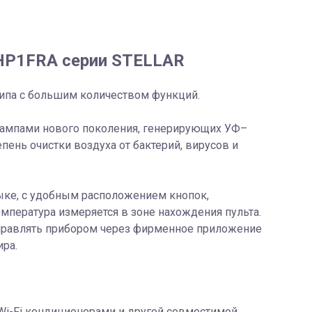
HP1FRA серии STELLAR
типа с большим количеством функций.
D лампами нового поколения, генерирующих УФ–
пень очистки воздуха от бактерий, вирусов и
ке, с удобным расположением кнопок,
емпература измеряется в зоне нахождения пульта.
управлять прибором через фирменное приложение
ира.
о Wi-Fi кондиционерами и другой совместимой