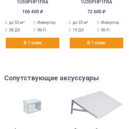
1U50PHP1FRA
1U35PHP1FRA
106 400
₽
72 600
₽
до 50 м²
Инвертор
до 35 м²
Инвертор
28 Дб
Wi-Fi
19 Дб
Wi-Fi
В 1 клик
В 1 клик
Сопутствующие аксуссуары