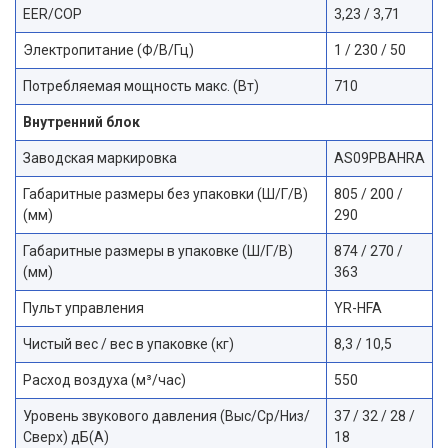
EER/COP
3,23 / 3,71
Электропитание (Ф/В/Гц)
1 / 230 / 50
Потребляемая мощность макс. (Вт)
710
Внутренний блок
Заводская маркировка
AS09PBAHRA
Габаритные размеры без упаковки (Ш/Г/В)
805 / 200 /
(мм)
290
Габаритные размеры в упаковке (Ш/Г/В)
874 / 270 /
(мм)
363
Пульт управления
YR-HFA
Чистый вес / вес в упаковке (кг)
8,3 / 10,5
Расход воздуха (м³/час)
550
Уровень звукового давления (Выс/Ср/Низ/
37 / 32 / 28 /
Сверх) дБ(А)
18