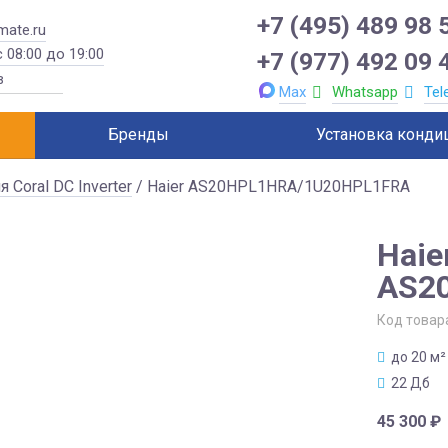
+7 (495) 489 98 
mate.ru
 08:00 до 19:00
+7 (977) 492 09 
Max
Whatsapp
Tel
Бренды
Установка конди
я Coral DC Inverter
/ Haier AS20HPL1HRA/1U20HPL1FRA
Haie
AS2
Код товар
до 20 м²
22 Дб
45 300
₽