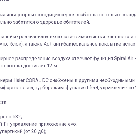
рия инверторных кондиционеров снабжена не только стан
льно заботится о здоровье обитателей.
линейке реализована технология самоочистки внешнего и в
утр. блок), а также Ag+ антибактериальное покрытие испар
ерное распределение воздуха отвечает функция Spiral Ai
о потока достигает 12 м.
неры Haier CORAL DC снабжены и другими необходимыми 
фортного сна, турборежим, функция I feel, управление по W
ти:
реон R32;
i-Fi управление приложение evo;
упертихий (от 20 дб);