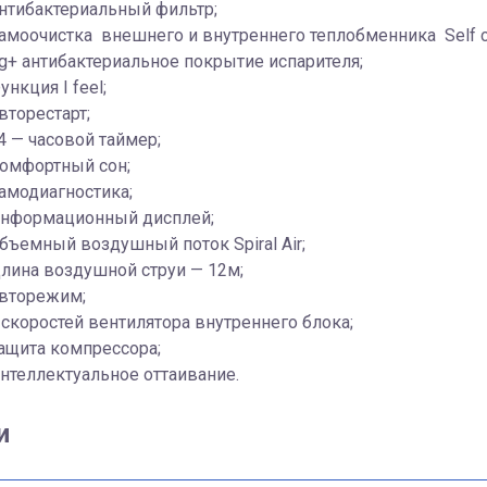
нтибактериальный фильтр;
амоочистка внешнего и внутреннего теплобменника Self c
g+ антибактериальное покрытие испарителя;
ункция I feel;
вторестарт;
4 — часовой таймер;
омфортный сон;
амодиагностика;
нформационный дисплей;
бъемный воздушный поток Spiral Air;
лина воздушной струи — 12м;
вторежим;
 скоростей вентилятора внутреннего блока;
ащита компрессора;
нтеллектуальное оттаивание.
и