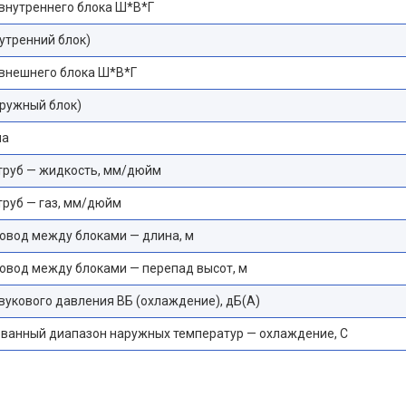
внутреннего блока Ш*В*Г
нутренний блок)
внешнего блока Ш*В*Г
наружный блок)
на
труб — жидкость, мм/дюйм
руб — газ, мм/дюйм
овод между блоками — длина, м
овод между блоками — перепад высот, м
вукового давления ВБ (охлаждение), дБ(А)
ванный диапазон наружных температур — охлаждение, С