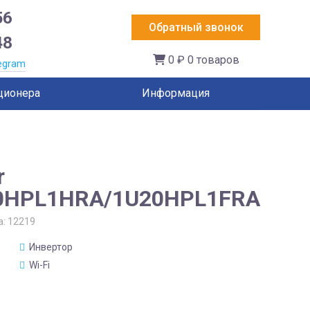
56
Обратный звонок
48
0 ₽
0 товаров
egram
ционера
Информация
r
0HPL1HRA/1U20HPL1FRA
а:
12219
Инвертор
Wi-Fi