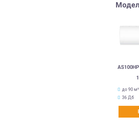
Модел
AS100HP
1
до 90 м²
36 Дб