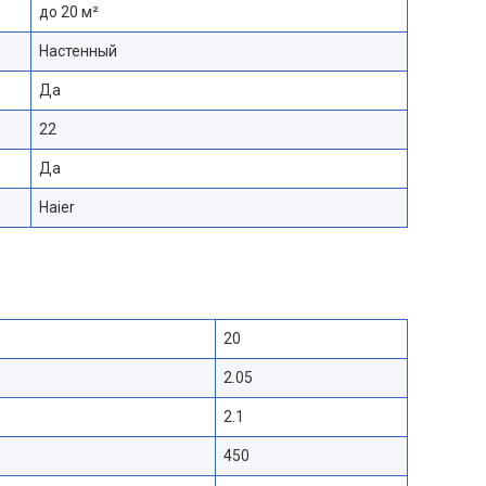
до 20 м²
Настенный
Да
22
Да
Haier
20
2.05
2.1
450