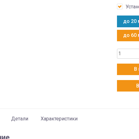
Уста
до 20 
до 60 
Количест
товара
Haier
В
AS20HPL
В
Детали
Характеристики
ние