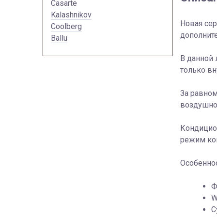
Casarte
Kalashnikov
Новая се
Coolberg
дополните
Ballu
В данной 
только вн
За равном
воздушног
Кондицио
режим ком
Особеннос
Ф
W
С