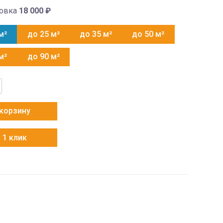
новка
18 000
₽
м²
до 25 м²
до 35 м²
до 50 м²
м²
до 90 м²
во
 корзину
1HRA/1U20HPL1FRA
 1 клик