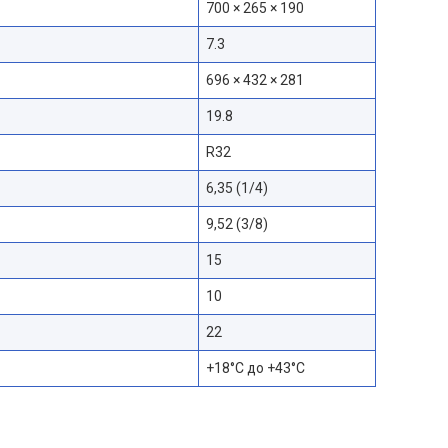
700 × 265 × 190
7.3
696 × 432 × 281
19.8
R32
6,35 (1/4)
9,52 (3/8)
15
10
22
+18°С до +43°С