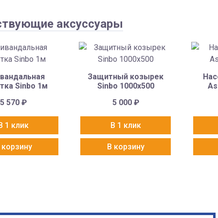
ствующие аксуссуары
вандальная
Защитный козырек
Нас
тка Sinbo 1м
Sinbo 1000х500
As
5 570
₽
5 000
₽
В 1 клик
В 1 клик
 корзину
В корзину