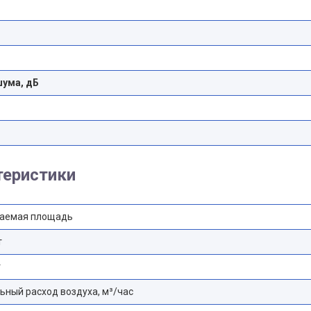
шума, дБ
теристики
аемая площадь
т
т
ный расход воздуха, м³/час