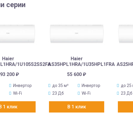
и серии
Haier
Haier
L1HRA/1U105S2SS2FA
AS35HPL1HRA/1U35HPL1FRA
AS25H
93 200
₽
55 600
₽
Инвертор
до 35 м²
Инвертор
до 25
Wi-Fi
23 Дб
Wi-Fi
23 Дб
В 1 клик
В 1 клик