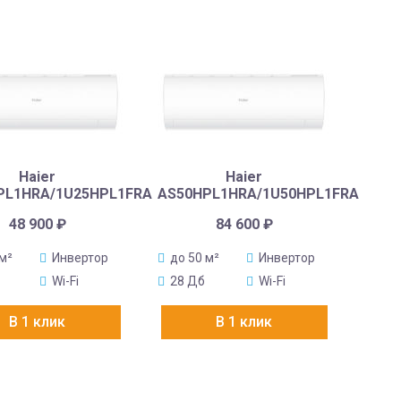
Haier
Haier
PL1HRA/1U25HPL1FRA
AS50HPL1HRA/1U50HPL1FRA
48 900
₽
84 600
₽
 м²
Инвертор
до 50 м²
Инвертор
Wi-Fi
28 Дб
Wi-Fi
В 1 клик
В 1 клик