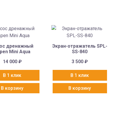
ос дренажный
Экран-отражатель SPL-
pen Mini Aqua
SS-840
14 000
₽
3 500
₽
В 1 клик
В 1 клик
В корзину
В корзину