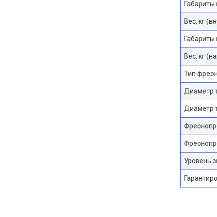
Габариты 
Вес, кг (в
Габариты 
Вес, кг (
Тип фрео
Диаметр 
Диаметр т
Фреонопр
Фреонопр
Уровень з
Гарантиро