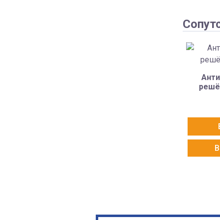
Сопут
Анти
решё
В