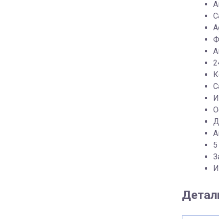
А
С
A
Ф
А
2
К
С
И
О
Д
А
5
З
И
Детал