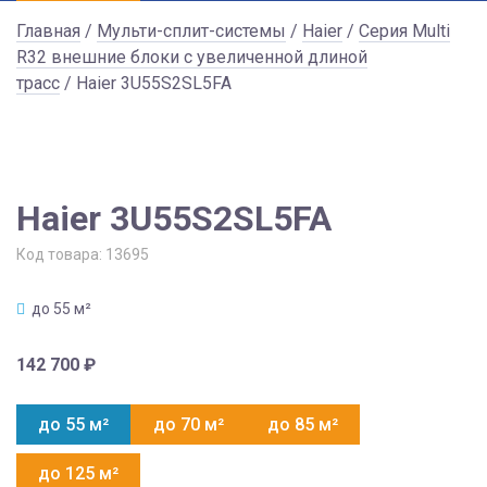
Главная
/
Мульти-сплит-системы
/
Haier
/
Серия Multi
R32 внешние блоки с увеличенной длиной
трасс
/ Haier 3U55S2SL5FA
Haier 3U55S2SL5FA
Код товара:
13695
до 55 м²
142 700
₽
до 55 м²
до 70 м²
до 85 м²
до 125 м²