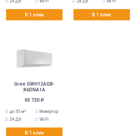
24 Дб
Wi-Fi
28 Дб
Wi-Fi
В 1 клик
В 1 клик
Gree GWH12AGB-
K6DNA1A
65 720
₽
до 35 м²
Инвертор
24 Дб
Wi-Fi
В 1 клик