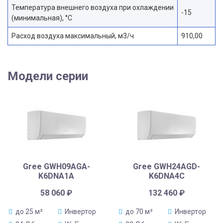
Температура внешнего воздуха при охлаждении
-15
(минимальная), °С
Расход воздуха максимальный, м3/ч
910,00
Модели серии
Gree GWH09AGA-
Gree GWH24AGD-
K6DNA1A
K6DNA4C
58 060
₽
132 460
₽
до 25 м²
Инвертор
до 70 м²
Инвертор