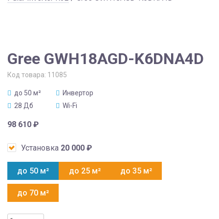
Gree GWH18AGD-K6DNA4D
Код товара:
11085
до 50 м²
Инвертор
28 Дб
Wi-Fi
98 610
₽
Установка
20 000
₽
до 50 м²
до 25 м²
до 35 м²
до 70 м²
Количество