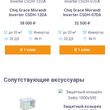
Chiq Grace Morandi
Chiq Grace Morandi
Inverter CSDH-12DA
Inverter CSDH-07DA
38 000
₽
32 500
₽
до 35 м²
Инвертор
до 20 м²
Инвертор
20 Дб
Wi-Fi
20 Дб
Wi-Fi
В 1 клик
В 1 клик
Сопутствующие аксуссуары
Защитный козырек