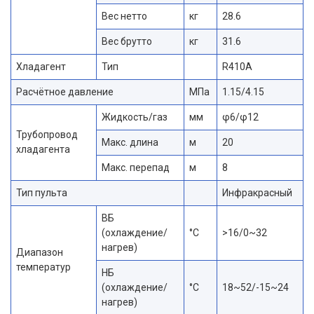
Вес нетто
кг
28.6
Вес брутто
кг
31.6
Хладагент
Тип
R410A
Расчётное давление
МПа
1.15/4.15
Жидкость/газ
мм
φ6/φ12
Трубопровод
Макс. длина
м
20
хладагента
Макс. перепад
м
8
Тип пульта
Инфракрасный
ВБ
(охлаждение/
°C
>16/0~32
нагрев)
Диапазон
температур
НБ
(охлаждение/
°C
18~52/-15~24
нагрев)