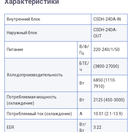
Характеристики
Внутренний блок
CSDH-24DA-IN
CSDH-24DA-
Наружный блок
OUT
В/Ф/
Питание
220-240/1/50
Гц
БТЕ/
(3800-27000)
ч
Холодопроизводительность
6850 (1110-
Вт
7910)
Потребляемая мощность
Вт
2125 (450-3000)
(охлаждение)
Потребляемый ток (охлаждение)
А
10.01 (2.1-13.9)
Вт/
EER
3.22
Вт