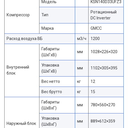
Модель
KSN140D33UFZ3
Ротационный
Компрессор
Тип
DC Inverter
Марка
GMCC
Расход воздуха ВБ
м3/ч
1200
Габариты
мм
1028×226×320
(ШxГxВ)
Упаковка
Внутренний
мм
1102×305×395
(ШxГxВ)
блок
Вес нетто
кг
12
Вес брутто
кг
15
Габариты
мм
780×560×270
(ШxВxГ)
Упаковка
мм
889×612×359
Наружный блок
(ШxВxГ)