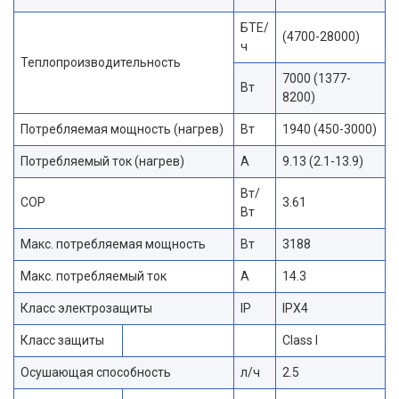
БТЕ/
(4700-28000)
ч
Теплопроизводительность
7000 (1377-
Вт
8200)
Потребляемая мощность (нагрев)
Вт
1940 (450-3000)
Потребляемый ток (нагрев)
А
9.13 (2.1-13.9)
Вт/
COP
3.61
Вт
Макс. потребляемая мощность
Вт
3188
Макс. потребляемый ток
А
14.3
Класс электрозащиты
IP
IPX4
Класс защиты
Class I
Осушающая способность
л/ч
2.5