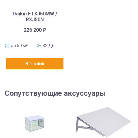
Daikin FTXJ50MW /
RXJ50N
226 200
₽
до 50 м²
32 Дб
В 1 клик
Сопутствующие аксуссуары