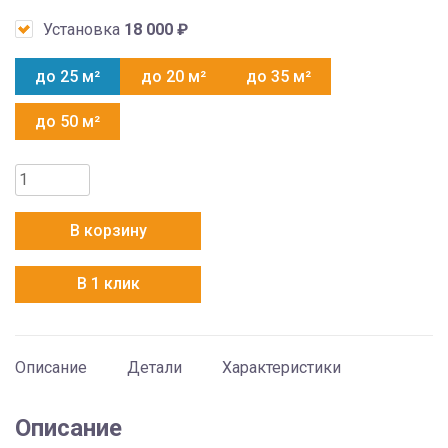
Установка
18 000
₽
до 25 м²
до 20 м²
до 35 м²
до 50 м²
Количество
товара
Daikin
В корзину
FTXJ25MW
/
В 1 клик
RXJ25M
Описание
Детали
Характеристики
Описание