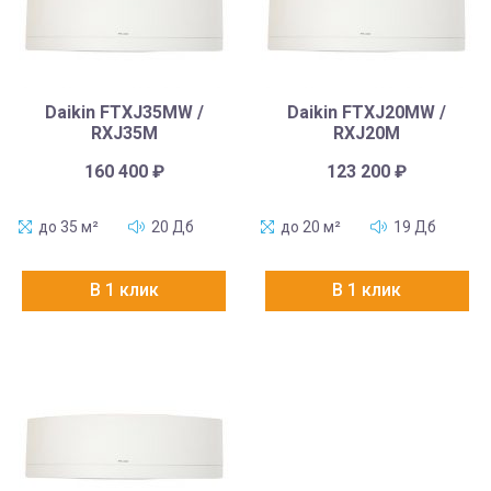
Daikin FTXJ35MW /
Daikin FTXJ20MW /
RXJ35M
RXJ20M
160 400
₽
123 200
₽
до 35 м²
20 Дб
до 20 м²
19 Дб
В 1 клик
В 1 клик