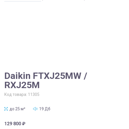
Daikin FTXJ25MW /
RXJ25M
Код товара:
11305
до 25 м²
19 Дб
129 800
₽