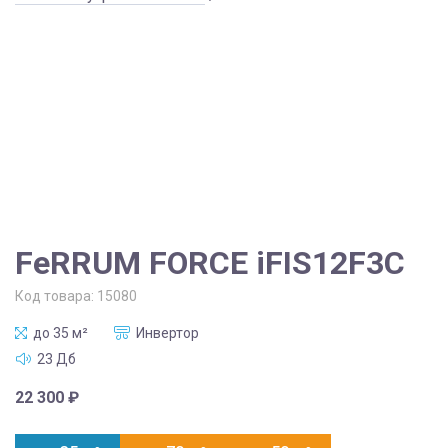
FeRRUM FORCE iFIS12F3С
Код товара:
15080
до 35 м²
Инвертор
23 Дб
22 300
₽