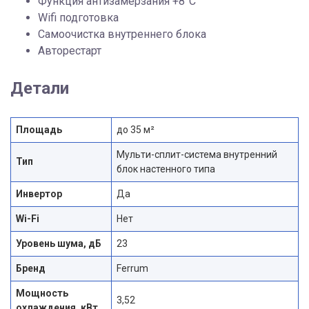
Функция антизамерзания +8°С
Wifi подготовка
Самоочистка внутреннего блока
Авторестарт
Детали
Площадь
до 35 м²
Мульти-сплит-система внутренний
Тип
блок настенного типа
Инвертор
Да
Wi-Fi
Нет
Уровень шума, дБ
23
Бренд
Ferrum
Мощность
3,52
охлаждения, кВт