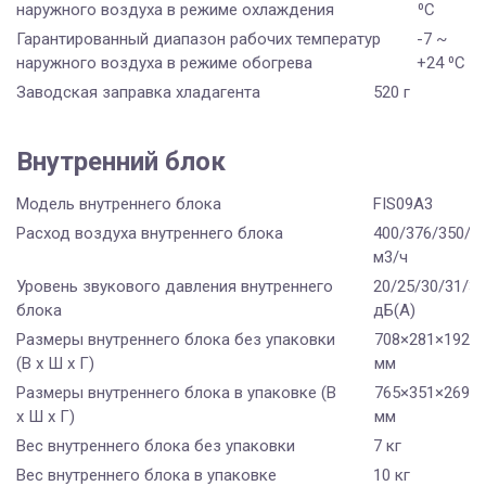
наружного воздуха в режиме охлаждения
⁰С
Гарантированный диапазон рабочих температур
-7 ~
наружного воздуха в режиме обогрева
+24 ⁰С
Заводская заправка хладагента
520 г
Внутренний блок
Модель внутреннего блока
FIS09A3
Расход воздуха внутреннего блока
400/376/350/3
м3/ч
Уровень звукового давления внутреннего
20/25/30/31/34
блока
дБ(А)
Размеры внутреннего блока без упаковки
708×281×192
(В х Ш х Г)
мм
Размеры внутреннего блока в упаковке (В
765×351×269
х Ш х Г)
мм
Вес внутреннего блока без упаковки
7 кг
Вес внутреннего блока в упаковке
10 кг