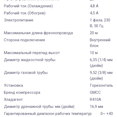
Рабочий ток (Охлаждение)
4,8 A
Рабочий ток (Обогрев)
4,5 А
Электропитание
1 фаза, 230
В, 50 Гц
Максимальная длина фреонопровода
20 м
Сторона подключения
Внутренний
блок
Максимальный перепад высот
10 м
Диаметр жидкостной трубы
6,35 (1/4) мм
(дюйм)
Диаметр газовой трубы
9,52 (3/8) мм
(дюйм)
Установка
Горизонтальн
Бренд компрессора
GMCC
Хладагент
R410A
Диаметр дренажной трубы: мм (дюйм)
16,9 мм
Гарантированный диапазон рабочих температур
0~ +43