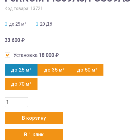
Код товара:
13721
до 25 м²
20 Дб
33 600
₽
Установка
18 000
₽
до 25 м²
до 35 м²
до 50 м²
до 70 м²
Количество
товара
FeRRUM
В корзину
FIS09A3/FOS09A3
В 1 клик