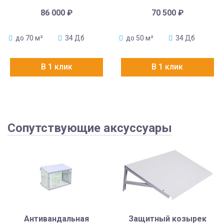
86 000
₽
70 500
₽
до 70 м²
34 Дб
до 50 м²
34 Дб
В 1 клик
В 1 клик
Сопутствующие аксуссуары
Антивандальная
Защитный козырек