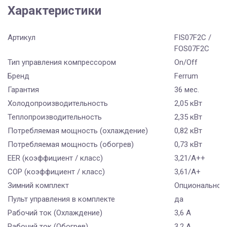
Характеристики
Артикул
FIS07F2С /
FOS07F2С
Тип управления компрессором
On/Off
Бренд
Ferrum
Гарантия
36 мес.
Холодопроизводительность
2,05 кВт
Теплопроизводительность
2,35 кВт
Потребляемая мощность (охлаждение)
0,82 кВт
Потребляемая мощность (обогрев)
0,73 кВт
EER (коэффициент / класс)
3,21/A++
COP (коэффициент / класс)
3,61/A+
Зимний комплект
Опционально
Пульт управления в комплекте
да
Рабочий ток (Охлаждение)
3,6 A
Рабочий ток (Обогрев)
3,2 А