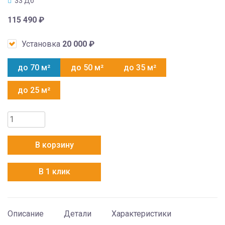
33 Дб
115 490
₽
Установка
20 000
₽
до 70 м²
до 50 м²
до 35 м²
до 25 м²
Количество
товара
Electrolux
В корзину
EACS/I-
24HG-
В 1 клик
MILK2/N8
Описание
Детали
Характеристики