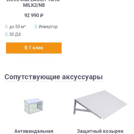
MILK2/N8
92 990
₽
до 50 м²
Инвертор
30 Дб
В 1 клик
Сопутствующие аксуссуары
Антивандальная
Защитный козырек