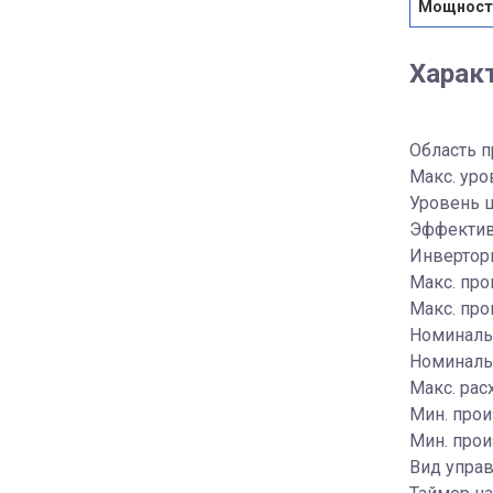
Мощность
Харак
Область 
Макс. уро
Уровень ш
Эффектив
Инверторн
Макс. про
Макс. про
Номинальн
Номинальн
Макс. рас
Мин. прои
Мин. прои
Вид управ