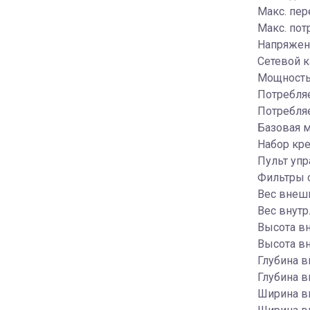
Макс. пер
Макс. пот
Напряжени
Сетевой к
Мощность 
Потребляе
Потребля
Базовая м
Набор кр
Пульт упр
Фильтры 
Вес внешн
Вес внутр.
Высота вн
Высота вн
Глубина в
Глубина вн
Ширина вн