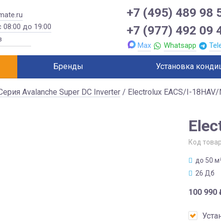
+7 (495) 489 98 
mate.ru
 08:00 до 19:00
+7 (977) 492 09 
Max
Whatsapp
Tel
Бренды
Установка конди
Серия Avalanche Super DC Inverter
/ Electrolux EACS/I-18HAV
Elec
Код това
до 50 м
26 Дб
100 990
Уста