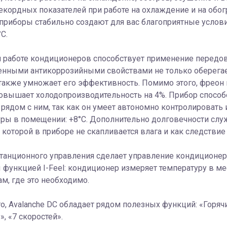
екордных показателей при работе на охлаждение и на обогр
приборы стабильно создают для вас благоприятные услови
С.
 работе кондиционеров способствует применение передов
ленными антикоррозийными свойствами не только оберега
 также умножает его эффективность. Помимо этого, фреон
овышает холодопроизводительность на 4%. Прибор способен 
 рядом с ним, так как он умеет автономно контролироват
ры в помещении: +8°С. Дополнительно долговечности служ
 которой в приборе не скапливается влага и как следствие
станционного управления сделает управление кондиционе
функцией I-Feel: кондиционер измеряет температуру в ме
ам, где это необходимо.
о, Avalanche DC обладает рядом полезных функций: «Горяч
», «7 скоростей».