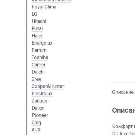
Royal Clima
LG
Hitachi
Funai
Haier
Energolux
Ferrum
Toshiba
Carrier
Daichi
Gree
Cooper&Hunter
Описание
Electrolux
Zanussi
Daikin
Описа
Pioneer
Chiq
Комфорт к
AUX
DC Invert