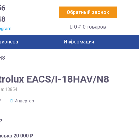
56
Обратный звонок
48
0 ₽
0 товаров
egram
ционера
Информация
/N8
trolux EACS/I-18HAV/N8
ра:
13854
²
Инвертор
₽
новка
20 000
₽