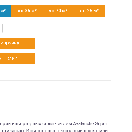
 м²
до 35 м²
до 70 м²
до 25 м²
тво
x
 корзину
8
В 1 клик
рии инверторных сплит-систем Avalanche Super
 вентиляцию. Инверторные технологии позволили