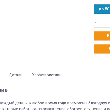
до 50
Количес
товара
Electrolu
В
EACS/I-
18HAV/N
Детали
Характеристики
ние
аждый день и в любое время года возможны благодаря се
er, которые работают на охлаждение, обогрев, осушение и