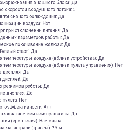
змораживания внешнего блока: Да
о скоростей воздушного потока: 5
интенсивного охлаждения: Да
онизации воздуха: Нет
рт при отключении питания: Да
аданных параметров работы: Да
ческое покачивание жалюзи: Да
Теплый старт’: Да
 температуры воздуха (вблизи устройства): Да
 температуры воздуха (вблизи пульта управления): Нет
 дисплея: Да
 дисплей: Да
я режимов работы: Да
ие дисплея: Да
 пульта: Нет
ергоэффективности: A++
амодиагностики неисправности: Да
овки (крепления): Настенная
на магистрали (трассы): 25 м