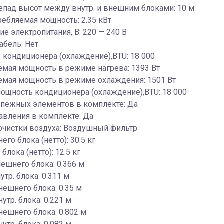
епад высот между внутр. и внешним блоками: 10 м
ребляемая мощность: 2.35 кВт
е электропитания, В: 220 — 240 В
абель: Нет
кондиционера (охлаждение),BTU: 18 000
мая мощность в режиме нагрева: 1393 Вт
емая мощность в режиме охлаждения: 1501 Вт
ощность кондиционера (охлаждение),BTU: 18 000
епежных элементов в комплекте: Да
авления в комплекте: Да
очистки воздуха: Воздушный фильтр
его блока (нетто): 30.5 кг
 блока (нетто): 12.5 кг
ешнего блока: 0.366 м
утр. блока: 0.311 м
нешнего блока: 0.35 м
утр. блока: 0.221 м
ешнего блока: 0.802 м