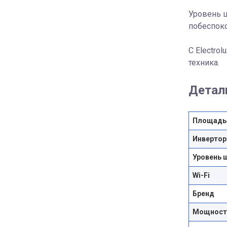
Уровень ш
побеспоко
С Electro
техника.
Детал
Площадь
Инвертор
Уровень 
Wi-Fi
Бренд
Мощность