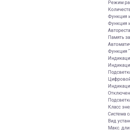
Режим ра
Количеств
Функция 
Функция и
Автореста
Память з
Автомати
Функция ‘
Индикация
Индикация
Подсветка
Цифровой
Индикаци
Отключен
Подсветка
Класс эн
Система с
Вид устан
Макс. дли