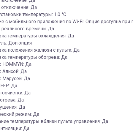
 включение: Да
 отключение: Да
установки температуры: 1,0 °С
е c мобильного приложения по Wi-Fi: Опция доступна при
 реального времени: Да
вка температуры охлаждения: Да
уль: Доп.опция
ка положения жалюзи с пульта: Да
ка температуры обогрева: Да
 с HOMMYN: Да
с Алисой: Да
с Марусей: Да
EEP: Да
тоочистки: Да
огрева: Да
ушения: Да
ческий режим: Да
ние температуры вблизи пульта управления: Да
нтиляции: Да