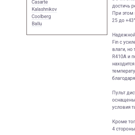
Casarte
достичь р
Kalashnikov
При этом 
Coolberg
25 до +43°
Ballu
Надежной
Fin с уси
влаги, но
R410A и п
находится
температу
благодаря
Пульт ди
оснащены 
условия т
Кроме тог
4 стороны