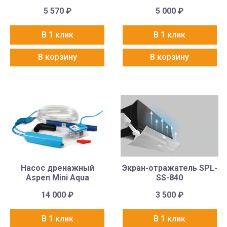
5 570
₽
5 000
₽
В 1 клик
В 1 клик
В корзину
В корзину
Насос дренажный
Экран-отражатель SPL-
Aspen Mini Aqua
SS-840
14 000
₽
3 500
₽
В 1 клик
В 1 клик