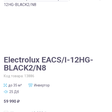
12HG-BLACK2/N8
Electrolux EACS/I-12HG-
BLACK2/N8
Код товара:
13886
до 35 м²
Инвертор
25 Дб
59 990
₽