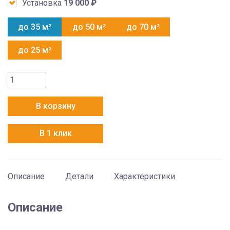
Установка
19 000
₽
до 35 м²
до 50 м²
до 70 м²
до 25 м²
Количество
товара
Electrolux
В корзину
EACS/I-
12HG-
В 1 клик
BLACK2/N8
Описание
Детали
Характеристики
Описание