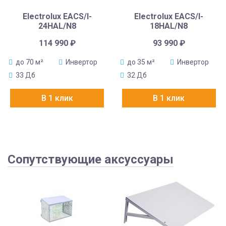
Electrolux EACS/I-
Electrolux EACS/I-
24HAL/N8
18HAL/N8
114 990
₽
93 990
₽
до 70 м²
Инвертор
до 35 м²
Инвертор
33 Дб
32 Дб
В 1 клик
В 1 клик
Сопутствующие аксуссуары