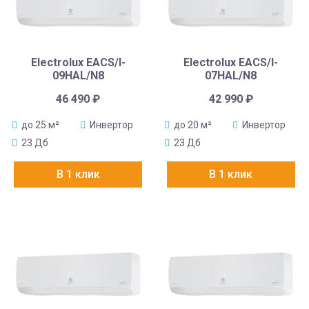
Electrolux EACS/I-
Electrolux EACS/I-
09HAL/N8
07HAL/N8
46 490
₽
42 990
₽
до 25 м²
Инвертор
до 20 м²
Инвертор
23 Дб
23 Дб
В 1 клик
В 1 клик