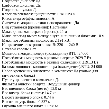
Подсветка дисплея: Да
Цифровой дисплей: Да
Подсветка пульта: Да
Класс пылевлагозащищенности: IPX0/IPX4
Класс энергоэффективности: A
Система самодиагностики неисправности: Да
Вид установки (крепления): Настенная
Макс. длина магистрали (трассы): 25 м
Макс. перепад высот между внутр. и внешним блоками: 10 м
Макс. потребляемая мощность: 2.191 кВт
Напряжение электропитания, В: 220 — 240 В
Сетевой кабель: Нет
Мощность кондиционера (охлаждение),BTU: 24000
Потребляемая мощность в режиме нагрева: 2029.7 Вт
Потребляемая мощность в режиме охлаждения: 2191.3 Вт
Базовая мощность кондиционера (охлаждение),BTU: 24 000
Набор крепежных элементов в комплекте: Да (только для
внутреннего блока)
Пульт управления в комплекте: Да
Фильтры очистки воздуха: Воздушный фильтр
Вес внешнего блока (нетто): 52.9 кг
Вес внутр. блока (нетто): 14.7 кг
Высота внешнего блока: 0.74 м
Высота внутр. блока: 0.337 м
Глубина внешнего блока: 0.398 м