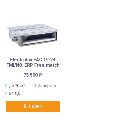
Electrolux EACD/I-24
FMI/N8_ERP Free match
73 500
₽
до 70 м²
Инвертор
34 Дб
В 1 клик