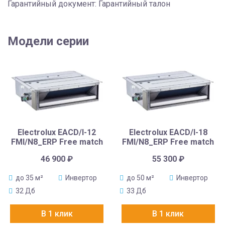
Гарантийный документ: Гарантийный талон
Модели серии
Electrolux EACD/I-12
Electrolux EACD/I-18
FMI/N8_ERP Free match
FMI/N8_ERP Free match
46 900
₽
55 300
₽
до 35 м²
Инвертор
до 50 м²
Инвертор
32 Дб
33 Дб
В 1 клик
В 1 клик