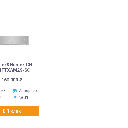
per&Hunter CH-
4FTXAM2S-SC
160 000
₽
 м²
Инвертор
б
Wi-Fi
В 1 клик