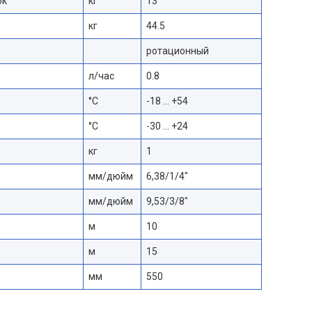
ок
кг
13
кг
44.5
ротационный
л/час
0.8
°C
-18 … +54
°C
-30 … +24
кг
1
мм/дюйм
6,38/1/4″
мм/дюйм
9,53/3/8″
м
10
м
15
мм
550