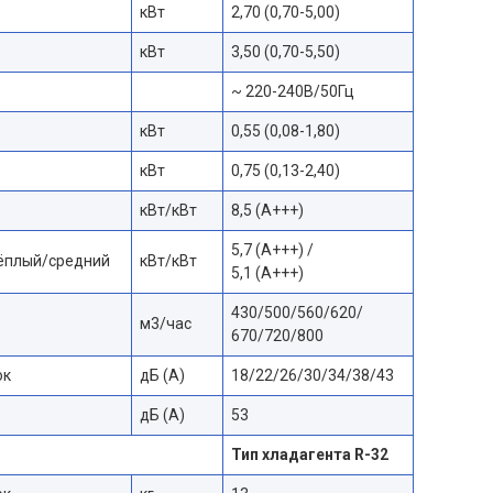
кВт
2,70 (0,70-5,00)
кВт
3,50 (0,70-5,50)
~ 220-240В/50Гц
кВт
0,55 (0,08-1,80)
кВт
0,75 (0,13-2,40)
кВт/кВт
8,5 (А+++)
5,7 (А+++) /
тёплый/средний
кВт/кВт
5,1 (А+++)
430/500/560/620/
м3/час
670/720/800
ок
дБ (A)
18/22/26/30/34/38/43
дБ (A)
53
Тип хладагента R-32