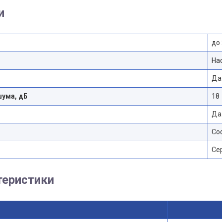
и
до 
На
Да
шума, дБ
18
Да
Co
Се
теристики