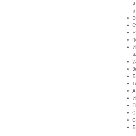
и
в
Э
С
Р
Ф
И
и
2
З
Б
Т
А
И
П
С
С
Б