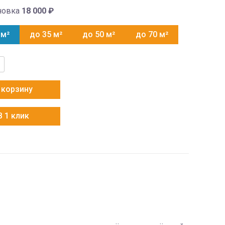
новка
18 000
₽
 м²
до 35 м²
до 50 м²
до 70 м²
тво
unter
 корзину
M2S-
В 1 клик