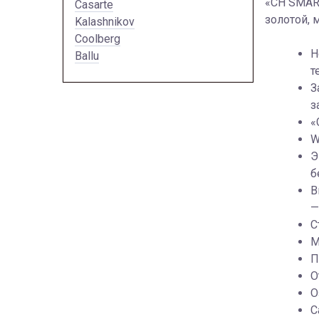
«CH SMART
Casarte
золотой, 
Kalashnikov
Coolberg
Н
Ballu
т
З
з
«
W
Э
б
В
—
С
М
П
О
О
С