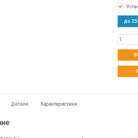
Уста
до 25
Количес
товара
Cooper&H
В
CH-
S09FTXA
SC
Детали
Характеристики
ние