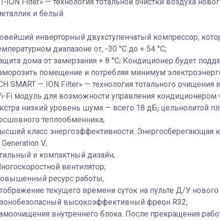
-ION Filter» — технология тотальной очистки воздуха ново
металлик и белый.
овейший инверторный двухступенчатый компрессор, кото
емпературном диапазоне от, -30 °C до + 54 °C;
ащита дома от замерзания + 8 °C; Кондиционер будет подде
аморозить помещение и потребляя минимум электроэнерг
CH SMART — ION Filter» — технология тотального очищения 
i-Fi модуль для возможности управления кондиционером че
кстра низкий уровень шума — всего 18 дБ, цельнолитой пл
есшовного теплообменника;
ысший класс энергоэффективности. Энергосберегающая комп
 Generation V;
тильный и компактный дизайн;
ногоскоростной вентилятор;
овышенный ресурс работы;
тображение текущего времени суток на пульте Д/У нового
зонобезопасный высокоэффективный фреон R32;
амоочищения внутреннего блока. После прекращения работ