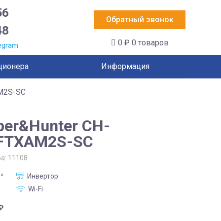
56
Обратный звонок
48
0 ₽
0 товаров
egram
ционера
Информация
M2S-SC
per&Hunter CH-
FTXAM2S-SC
ра:
11108
²
Инвертор
Wi-Fi
₽