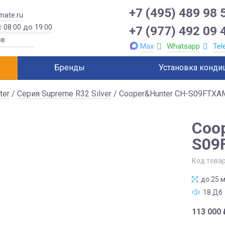
+7 (495) 489 98 
mate.ru
 08:00 до 19:00
+7 (977) 492 09 
Max
Whatsapp
Tel
Бренды
Установка конди
ter
/
Серия Supreme R32 Silver
/ Cooper&Hunter CH-S09FTXA
Coo
S09
Код това
до 25 м
18 Дб
113 000