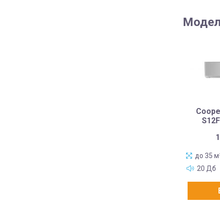
Модел
Coope
S12
1
до 35 м
20 Дб