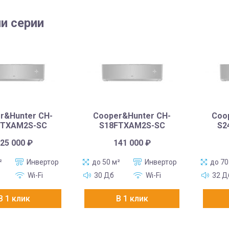
и серии
r&Hunter CH-
Cooper&Hunter CH-
Coo
FTXAM2S-SC
S18FTXAM2S-SC
S2
25 000
₽
141 000
₽
²
Инвертор
до 50 м²
Инвертор
до 70
Wi-Fi
30 Дб
Wi-Fi
32 Д
В 1 клик
В 1 клик