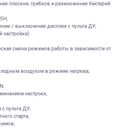
ание плесени, грибков и размножение бактерий
SH;
ение / выключение дисплея с пульта ДУ;
й настройки)
ская смена режимов работы в зависимости от
олодным воздухом в режиме нагрева;
N;
оминанием настроек;
с пульта ДУ;
ного старта;
жимов;