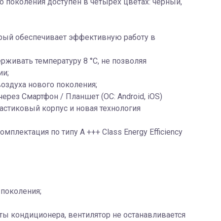
го поколения доступен в четырёх цветах: чёрный,
рый обеспечивает эффективную работу в
рживать температуру 8 °C, не позволяя
ии;
воздуха нового поколения;
рез Смартфон / Планшет (ОС: Android, iOS)
астиковый корпус и новая технология
лектация по типу A +++ Class Energy Efficiency
 поколения;
ы кондиционера, вентилятор не останавливается