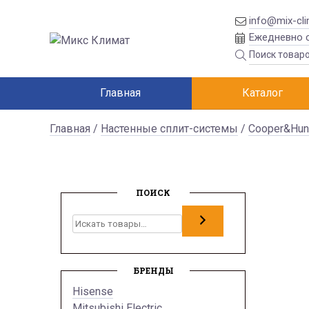
info@mix-cli
Ежедневно с
Главная
Каталог
Главная
/
Настенные сплит-системы
/
Cooper&Hun
ПОИСК
Поиск
БРЕНДЫ
Hisense
Mitsubishi Electric