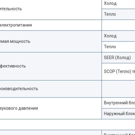
Холод
ительность
Тепло
 электропитания
Холод
емая мощность
Тепло
SEER (Холод)
фективность
SCOP (Тепло) 
роизводительность
Внутренний бл
вукового давления
Наружный блок