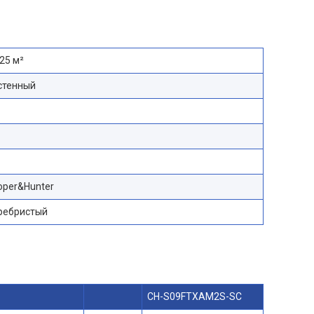
25 м²
стенный
oper&Hunter
ребристый
CH-S09FTXAM2S-SC