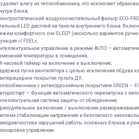
 удаляет влагу из теплообменника, что исключает образов
нутри блока;
лектростатический воздухоочистительный фильтр ЕСО-FRE
тильный LED дисплей на панели внутреннего блока. Включ
ежим комфортного сна SLЕЕР (несколько вариантов ручно
ункция «I FEEL»;
нтеллектуальное управление в режиме AUTO — автоматиче
зменений температуры в помещении;
4-часовой таймер на включение и выключение;
адержка пуска вентилятора с целью исключения обдува х
актерицидное покрытие пульта ДУ;
еплообменники с антикоррозийным покрытием GREEN — FI
вторестарт — Функция автоматического перезапуска с зап
нтеллектуальная система защиты от обледенения;
ринудительное включение / выключение размораживания 
истема стабилизации напряжения и безопасного низковольт
амодиагностика нарушений работы основных блоков и ре
локировка управления.