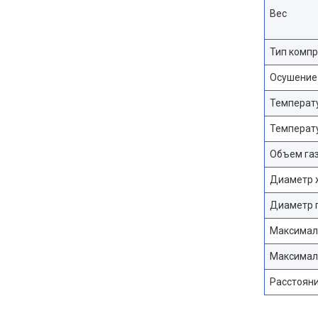
Вес
Тип комп
Осушение
Температу
Температу
Объем га
Диаметр 
Диаметр 
Максимал
Максимал
Расстояни