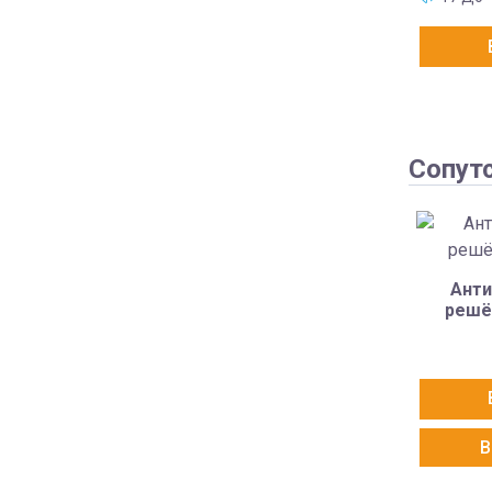
Сопут
Анти
решё
В