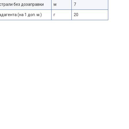
страли без дозаправки
м
7
дагента (на 1 доп. м.)
г
20