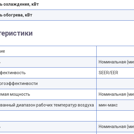
 охлаждения, кВт
 обогрева, кВт
теристики
ие
ь
Номинальная (ми
фектинвость
SEER/EER
ергоэффектинвости
емая мощность
Номинальная (ми
ванный диапазон рабочих температур воздуха
мин-макс
ь
Номинальная (ми