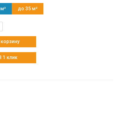
 м²
до 35 м²
тво
 корзину
1/R3-
В 1 клик