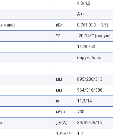
4,8/4,2
A++
н-макс)
кВт
0,761 (0,3 — 1,5)
℃
-20-24℃ (наруж)
1/230/50
наруж, блок
мм
895/236/313
мм
964/316/386
кг
11,3/14
м³/ч
730
х
дБ(А)
39/32/25/16
-3
10
м³/ч
1,2