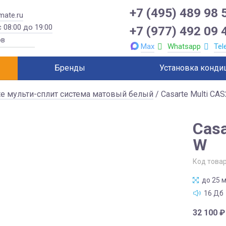
+7 (495) 489 98 
mate.ru
 08:00 до 19:00
+7 (977) 492 09 
Max
Whatsapp
Tel
Бренды
Установка конди
te мульти-сплит система матовый белый
/ Casarte Multi C
Casa
W
Код това
до 25 м
16 Дб
32 100
₽