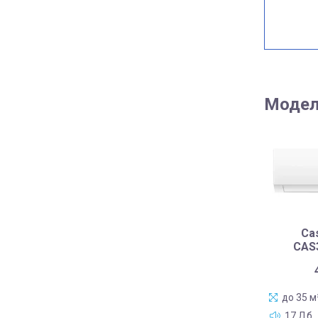
Модел
Cas
CAS
до 35 м
17 Дб