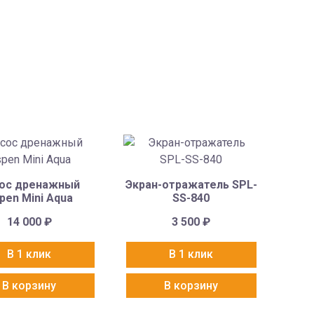
ос дренажный
Экран-отражатель SPL-
pen Mini Aqua
SS-840
14 000
₽
3 500
₽
В 1 клик
В 1 клик
В корзину
В корзину