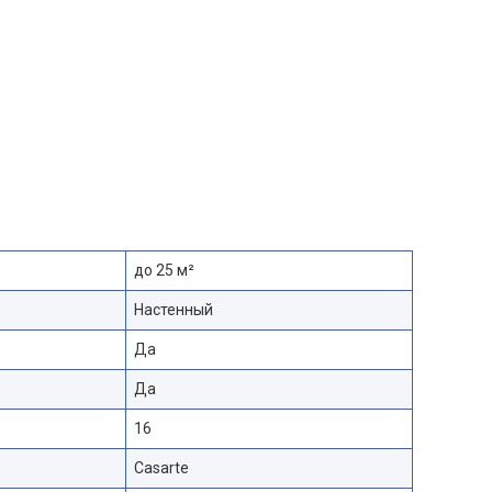
до 25 м²
Настенный
Да
Да
16
Casarte