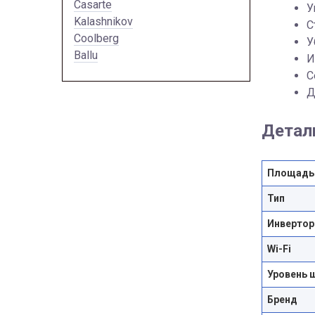
Casarte
У
Kalashnikov
С
Coolberg
У
Ballu
И
С
Д
Детал
Площадь
Тип
Инвертор
Wi-Fi
Уровень 
Бренд