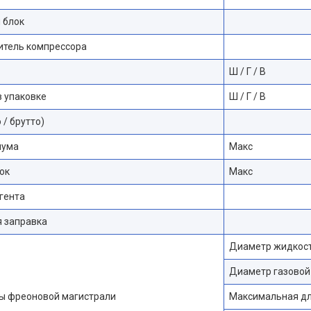
 блок
итель компрессора
Ш / Г / В
 упаковке
Ш / Г / В
 / брутто)
шума
Макс
ок
Макс
гента
 заправка
Диаметр жидкост
Диаметр газовой
ы фреоновой магистрали
Максимальная дл