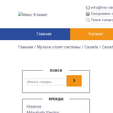
info@mix-cli
Ежедневно с
Главная
Каталог
Главная
/
Мульти-сплит-системы
/
Casarte
/
Casar
ПОИСК
Поиск
БРЕНДЫ
Hisense
Mitsubishi Electric