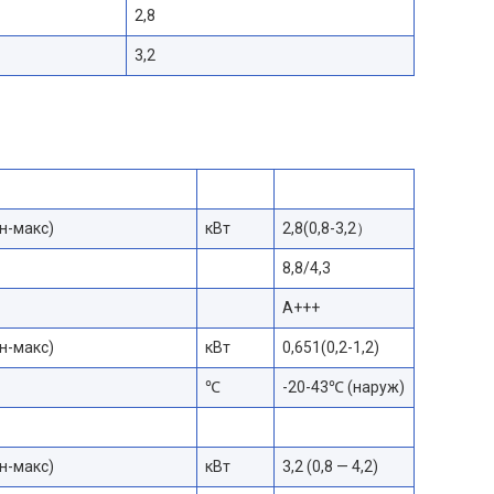
2,8
3,2
н-макс)
кВт
2,8(0,8-3,2）
8,8/4,3
A+++
н-макс)
кВт
0,651(0,2-1,2)
℃
-20-43℃ (наруж)
н-макс)
кВт
3,2 (0,8 — 4,2)