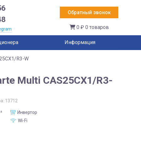
56
Обратный звонок
48
0 ₽
0 товаров
egram
ционера
Информация
AS25CX1/R3-W
rte Multi CAS25CX1/R3-
ра:
13712
²
Инвертор
Wi-Fi