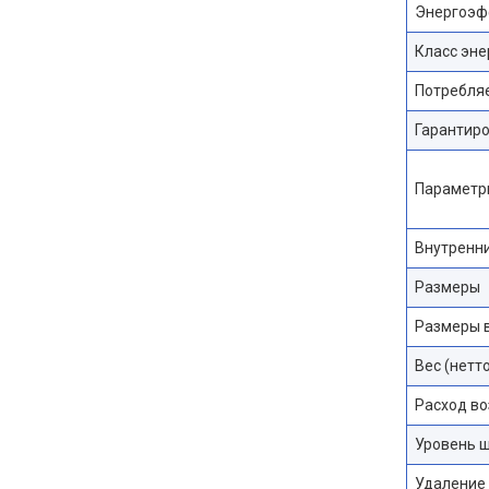
Энергоэф
Класс эн
Потребля
Гарантиро
Параметр
Внутренни
Размеры
Размеры в
Вес (нетто
Расход во
Уровень 
Удаление