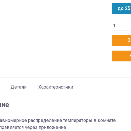
до 25
Количес
товара
Casarte
В
Multi
CAS25CX
W
Детали
Характеристики
ние
авномерное распределение температоры в комнате
правляется через приложение