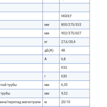
HIGHLY
мм
800/275/553
мм
902/375/607
кг
27,6/30,4
дБ(А)
48
A
6,8
R32
г
630
ной трубы
мм
6,35
 трубы
мм
9,52
ина/перепад магистрали
м
20/10