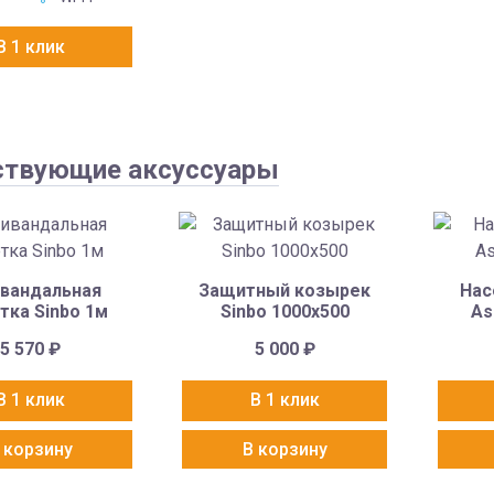
В 1 клик
ствующие аксуссуары
вандальная
Защитный козырек
Нас
тка Sinbo 1м
Sinbo 1000х500
As
5 570
₽
5 000
₽
В 1 клик
В 1 клик
 корзину
В корзину