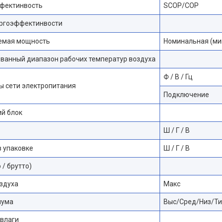
фектинвость
SCOP/COP
ергоэффектинвости
емая мощность
Номинальная (ми
ванный диапазон рабочих температур воздуха
Ф / В / Гц
ы сети электропитания
Подключение
й блок
Ш / Г / В
 упаковке
Ш / Г / В
 / брутто)
здуха
Макс
шума
Выс/Сред/Низ/Ти
 влаги