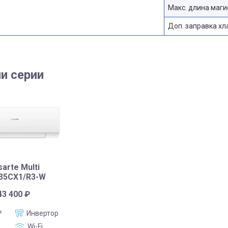
Макс. длина маги
Доп. заправка хла
и серии
arte Multi
35CX1/R3-W
43 400
₽
²
Инвертор
Wi-Fi