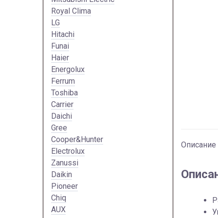
Royal Clima
LG
Hitachi
Funai
Haier
Energolux
Ferrum
Toshiba
Carrier
Daichi
Gree
Cooper&Hunter
Описание
Electrolux
Zanussi
Описа
Daikin
Pioneer
Chiq
Р
AUX
У