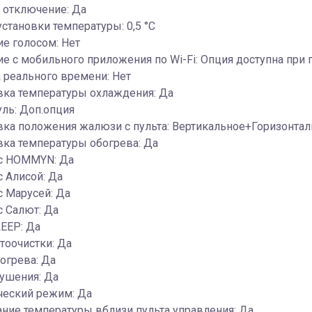
 отключение: Да
установки температуры: 0,5 °С
е голосом: Нет
е c мобильного приложения по Wi-Fi: Опция доступна при
 реального времени: Нет
вка температуры охлаждения: Да
уль: Доп.опция
вка положения жалюзи с пульта: Вертикальное+Горизонта
ка температуры обогрева: Да
 с HOMMYN: Да
с Алисой: Да
с Марусей: Да
с Салют: Да
EEP: Да
тоочистки: Да
огрева: Да
ушения: Да
ческий режим: Да
ние температуры вблизи пульта управления: Да