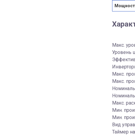
Мощность
Харак
Макс. уро
Уровень ш
Эффектив
Инверторн
Макс. про
Макс. про
Номинальн
Номинальн
Макс. рас
Мин. прои
Мин. прои
Вид управ
Таймер на