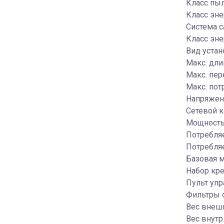
Класс пы
Класс эн
Система с
Класс эне
Вид устан
Макс. дли
Макс. пер
Макс. пот
Напряжени
Сетевой к
Мощность 
Потребляе
Потребля
Базовая м
Набор кре
Пульт упр
Фильтры о
Вес внешн
Вес внутр.