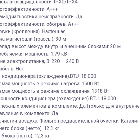
левлагозащищенности: IPX0/IPX4
ергоэффективности: A+++
амодиагностики неисправности: Да
ргоэффективности, обогрев: A+++
овки (крепления): Настенная
на магистрали (трассы): 30 м
епад высот между внутр. и внешним блоками: 20 м
ребляемая мощность: 1.79 кВт
е электропитания, В: 220 — 240 В
абель: Нет
кондиционера (охлаждение),BTU: 18 000
мая мощность в режиме нагрева: 1500 Вт
емая мощность в режиме охлаждения: 1318 Вт
ощность кондиционера (охлаждение),BTU: 18 000
пежных элементов в комплекте: Да (только для внутренне
авления в комплекте: Да
чистки воздуха: Фильтр предварительной очистки, Катали
его блока (нетто): 12.3 кг
 блока (нетто): 12.3 кг