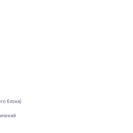
го блока)
тичекий