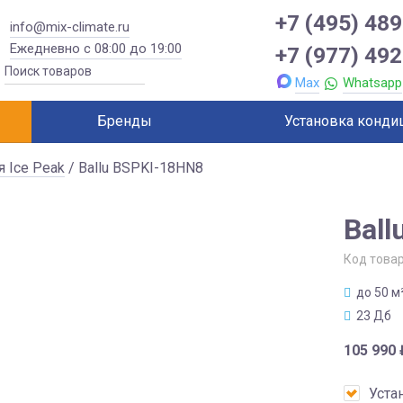
+7 (495) 489
info@mix-climate.ru
Ежедневно с 08:00 до 19:00
+7 (977) 492
Max
Whatsapp
Бренды
Установка конди
я Ice Peak
/ Ballu BSPKI-18HN8
Ball
Код това
до 50 м
23 Дб
105 990
Уста