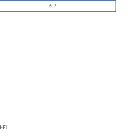
6, 7
-Fi