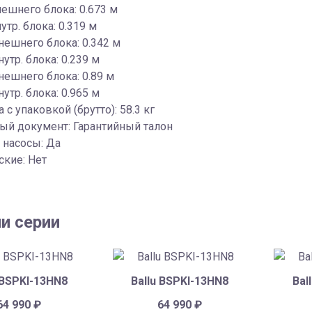
ешнего блока: 0.673 м
утр. блока: 0.319 м
нешнего блока: 0.342 м
утр. блока: 0.239 м
ешнего блока: 0.89 м
утр. блока: 0.965 м
 с упаковкой (брутто): 58.3 кг
ый документ: Гарантийный талон
 насосы: Да
кие: Нет
и серии
 BSPKI-13HN8
Ballu BSPKI-13HN8
Bal
64 990
₽
64 990
₽