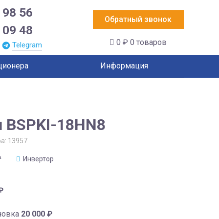
 98 56
Обратный звонок
 09 48
0 ₽
0 товаров
Telegram
ционера
Информация
u BSPKI-18HN8
ра:
13957
²
Инвертор
₽
новка
20 000
₽