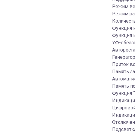
Режим ве
Режим ра
Количеств
Функция 
Функция и
УФ-обезз
Автореста
Генератор
Приток во
Память з
Автомати
Память п
Функция ‘
Индикация
Цифровой
Индикаци
Отключен
Подсветка