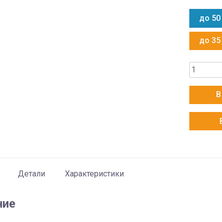
до 50
до 35
Количес
товара
Ballu
В
BSPKI-
18HN8
Детали
Характеристики
ние