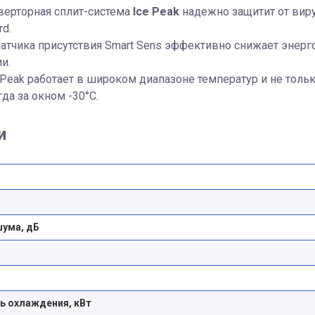
нверторная сплит-система
Ice Peak
надежно защитит от виру
rd.
атчика присутствия Smart Sens эффективно снижает энерго
и.
 Peak работает в широком диапазоне температур и не толь
гда за окном -30°С.
и
шума, дБ
 охлаждения, кВт