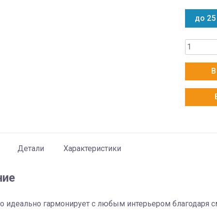
до 25
Количес
товара
Ballu
В
BSNI-
10HN8
Детали
Характеристики
ние
o идеально гармонирует с любым интерьером благодаря см