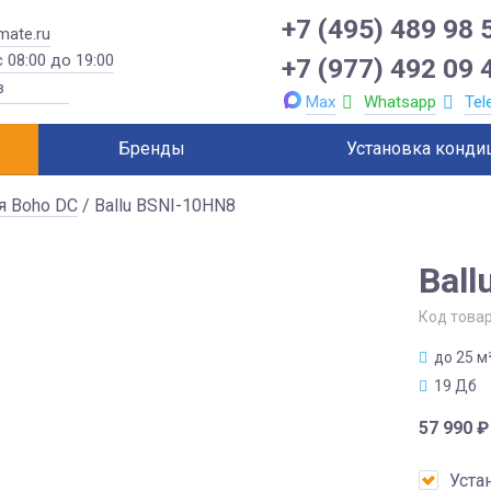
+7 (495) 489 98 
mate.ru
 08:00 до 19:00
+7 (977) 492 09 
Max
Whatsapp
Tel
Бренды
Установка конди
я Boho DC
/ Ballu BSNI-10HN8
Ball
Код това
до 25 м
19 Дб
57 990
₽
Уста