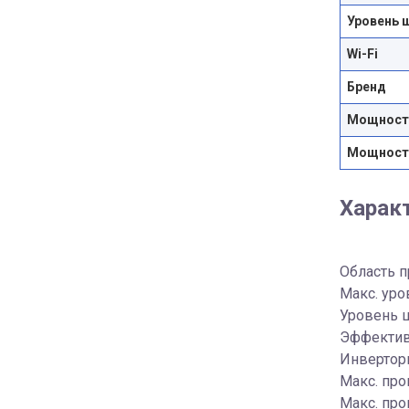
Уровень 
Wi-Fi
Бренд
Мощность
Мощность
Харак
Область 
Макс. уро
Уровень ш
Эффектив
Инверторн
Макс. про
Макс. про