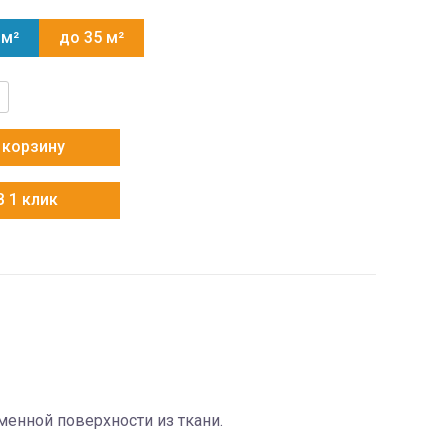
 м²
до 35 м²
тво
 корзину
В 1 клик
енной поверхности из ткани.