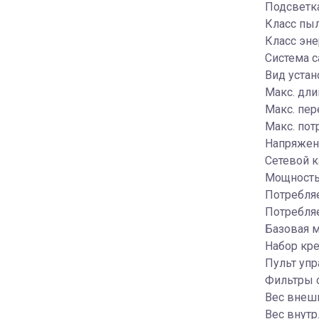
Подсветка
Класс пы
Класс эн
Система с
Вид устан
Макс. дли
Макс. пер
Макс. пот
Напряжени
Сетевой к
Мощность 
Потребляе
Потребля
Базовая м
Набор кр
Пульт упр
Фильтры о
Вес внешн
Вес внутр.