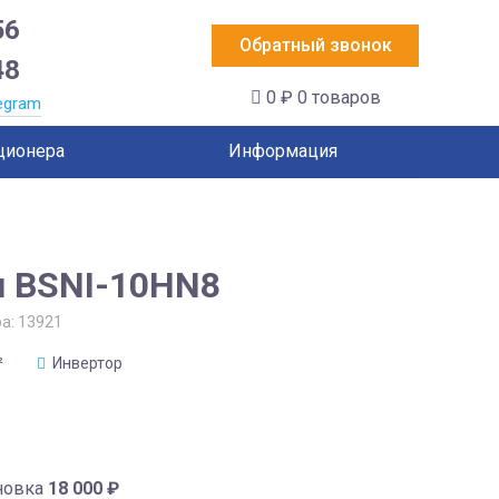
56
Обратный звонок
48
0 ₽
0 товаров
egram
ционера
Информация
u BSNI-10HN8
ра:
13921
²
Инвертор
новка
18 000
₽