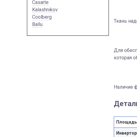
Casarte
Kalashnikov
Coolberg
Ткань над
Ballu
Для обесп
которая о
Наличие ф
Детал
Площадь
Инвертор