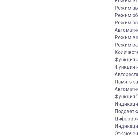
Режим SL
Режим ав
Режим об
Режим ос
Автомати
Режим ве
Режим ра
Количеств
Функция 
Функция и
Автореста
Память з
Автомати
Функция ‘
Индикация
Подсветка
Цифровой
Индикаци
Отключен