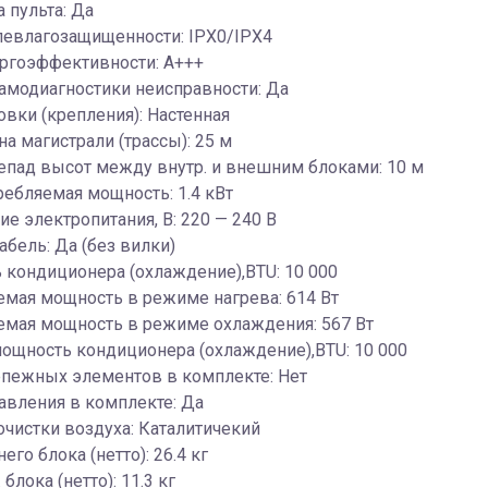
 пульта: Да
левлагозащищенности: IPX0/IPX4
ергоэффективности: A+++
амодиагностики неисправности: Да
овки (крепления): Настенная
на магистрали (трассы): 25 м
епад высот между внутр. и внешним блоками: 10 м
ребляемая мощность: 1.4 кВт
е электропитания, В: 220 — 240 В
абель: Да (без вилки)
кондиционера (охлаждение),BTU: 10 000
мая мощность в режиме нагрева: 614 Вт
емая мощность в режиме охлаждения: 567 Вт
ощность кондиционера (охлаждение),BTU: 10 000
епежных элементов в комплекте: Нет
авления в комплекте: Да
чистки воздуха: Каталитичекий
его блока (нетто): 26.4 кг
 блока (нетто): 11.3 кг