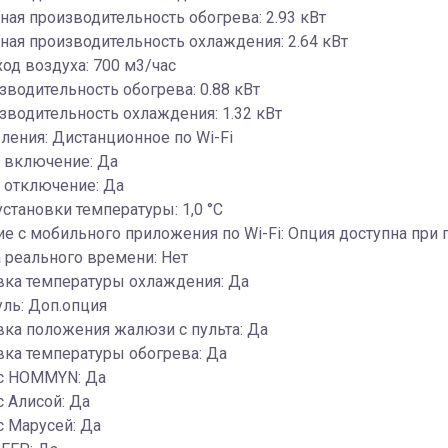
ая производительность обогрева: 2.93 кВт
ая производительность охлаждения: 2.64 кВт
ход воздуха: 700 м3/час
зводительность обогрева: 0.88 кВт
зводительность охлаждения: 1.32 кВт
ления: Дистанционное по Wi-Fi
 включение: Да
 отключение: Да
установки температуры: 1,0 °С
е c мобильного приложения по Wi-Fi: Опция доступна при
 реального времени: Нет
вка температуры охлаждения: Да
уль: Доп.опция
ка положения жалюзи с пульта: Да
ка температуры обогрева: Да
 с HOMMYN: Да
с Алисой: Да
с Марусей: Да