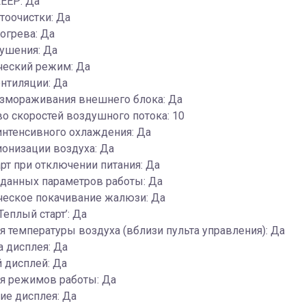
EEP: Да
тоочистки: Да
огрева: Да
ушения: Да
ческий режим: Да
нтиляции: Да
змораживания внешнего блока: Да
о скоростей воздушного потока: 10
интенсивного охлаждения: Да
онизации воздуха: Да
рт при отключении питания: Да
аданных параметров работы: Да
ческое покачивание жалюзи: Да
Теплый старт’: Да
 температуры воздуха (вблизи пульта управления): Да
 дисплея: Да
 дисплей: Да
я режимов работы: Да
ие дисплея: Да