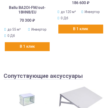
186 600
₽
Ballu BA2OI-FM/out-
18HN8/EU
до 120 м²
Инвертор
0 Дб
70 300
₽
В 1 клик
до 55 м²
Инвертор
0 Дб
В 1 клик
Сопутствующие аксуссуары