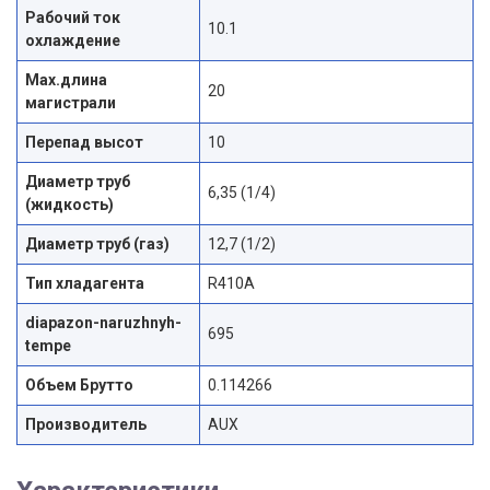
Рабочий ток
10.1
охлаждение
Max.длина
20
магистрали
Перепад высот
10
Диаметр труб
6,35 (1/4)
(жидкость)
Диаметр труб (газ)
12,7 (1/2)
Тип хладагента
R410A
diapazon-naruzhnyh-
695
tempe
Объем Брутто
0.114266
Производитель
AUX