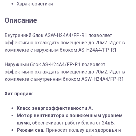
+
Характеристики
AS-
H24A4/FP-
Описание
R1
Внутренний блок ASW-H24A4/FP-R1 позволяет
эффективно охлаждать помещение до 70м2. Идет в
комплекте с наружным блоком AS-H24A4/FP-R1
Наружный блок AS-H24A4/FP-R1 позволяет
эффективно охлаждать помещение до 70м2. Идет в
комплекте с внутренним блоком ASW-H24A4/FP-R1
Хит продаж
Класс энергоэффективности A.
Мотор вентилятора с пониженным уровнем
шума,
обеспечивает работу блока от 24дБ.
Режим сна.
Приносит пользу для здоровья и