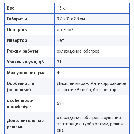
Вес
15 кг
Габариты
97 × 31 × 38 см
Площадь
до 70 м²
Инвертор
Нет
Режим работы
охлаждение, обогрев
Уровень шума, дБ
31
Max.уровень шума
40
Особенности
Дисплей мираж, Антикоррозийное
(основные)
покрытие Blue fin, Авторестарт
osobennosti-
684
upravleniya-
охлаждение, обогрев, осушение,
Дополнительные
вентиляция, турбо режим, режим
режимы
сна