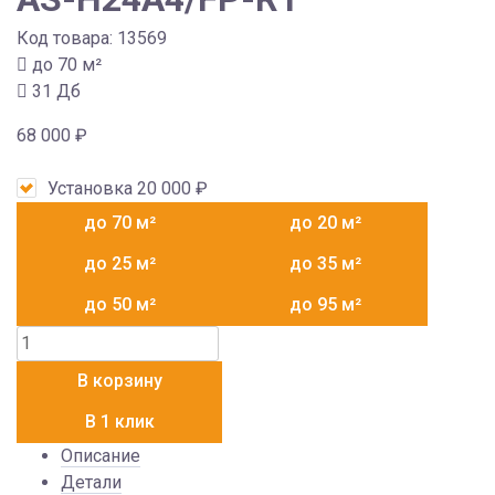
Код товара:
13569
до 70 м²
31 Дб
68 000
₽
Установка
20 000
₽
до 70 м²
до 20 м²
до 25 м²
до 35 м²
до 50 м²
до 95 м²
Количество
товара
В корзину
AUX
ASW-
В 1 клик
H24A4/FP-
Описание
R1
Детали