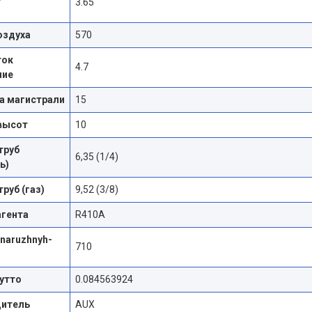
3.65
оздуха
570
ток
4.7
ние
а магистрали
15
высот
10
труб
6,35 (1/4)
ь)
руб (газ)
9,52 (3/8)
агента
R410A
naruzhnyh-
710
утто
0.084563924
дитель
AUX