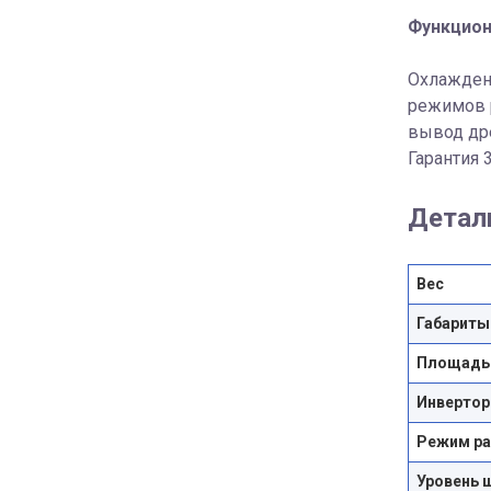
Функцион
Охлаждени
режимов р
вывод дре
Гарантия 
Детал
Вес
Габариты
Площадь
Инвертор
Режим р
Уровень 