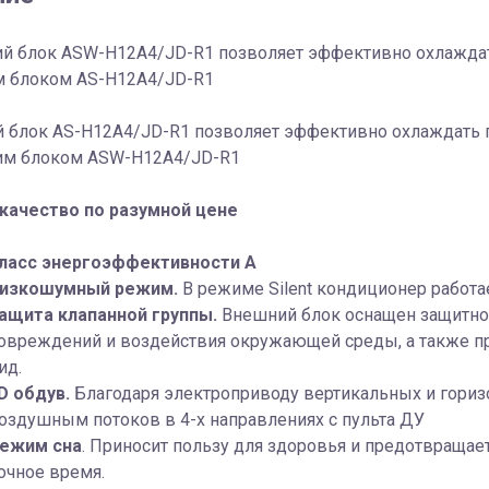
ий блок ASW-H12A4/JD-R1 позволяет эффективно охлаждат
 блоком AS-H12A4/JD-R1
 блок AS-H12A4/JD-R1 позволяет эффективно охлаждать п
им блоком ASW-H12A4/JD-R1
качество по разумной цене
ласс энергоэффективности A
изкошумный режим.
В режиме Silent кондиционер работа
ащита клапанной группы.
Внешний блок оснащен защитно
овреждений и воздействия окружающей среды, а также п
ид.
D обдув.
Благодаря электроприводу вертикальных и гори
оздушным потоков в 4-х направлениях с пульта ДУ
ежим сна
. Приносит пользу для здоровья и предотвращае
очное время.