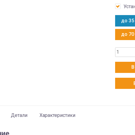
Уста
до 35
до 70
Количес
товара
AUX
В
ASW-
H12A4/J
R1
+
AS-
H12A4/J
Детали
Характеристики
R1
ние