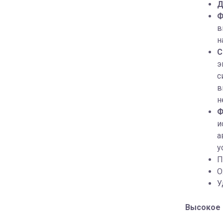
Д
Ф
в
н
C
э
с
в
н
Ф
и
а
у
П
О
У
Высокое 