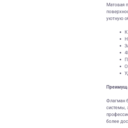
Матовая п
поверхнос
уютную о
К
Н
З
4
П
О
У
Преимущ
Флагман б
системы, 
профессио
более дос