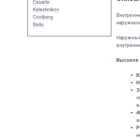
Casarte
Kalashnikov
Внутренн
Coolberg
наружным
Ballu
Наружный
внутренн
Высокое 
К
Н
З
п
в
4
в
Р
н