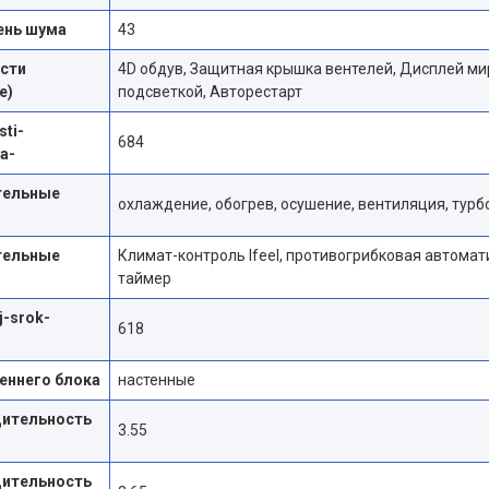
ень шума
43
сти
4D обдув, Защитная крышка вентелей, Дисплей мир
е)
подсветкой, Авторестарт
ti-
684
ya-
тельные
охлаждение, обогрев, осушение, вентиляция, турб
тельные
Климат-контроль Ifeel, противогрибковая автомат
таймер
j-srok-
618
реннего блока
настенные
ительность
3.55
ительность