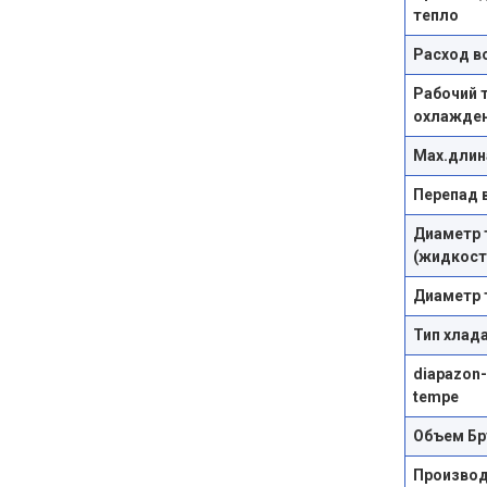
тепло
Расход в
Рабочий 
охлажде
Max.длин
Перепад 
Диаметр 
(жидкост
Диаметр т
Тип хлад
diapazon-
tempe
Объем Бр
Произво