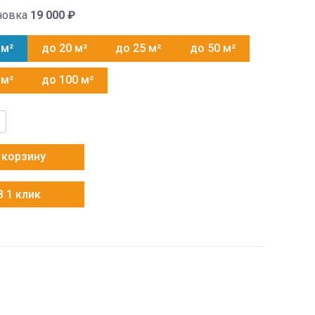
новка
19 000
₽
 м²
до 20 м²
до 25 м²
до 50 м²
 м²
до 100 м²
тво
 корзину
D-
В 1 клик
D-