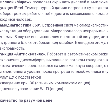
исплей «Мираж»
позволяет скрывать дисплей в выключен
ункция iFeel.
Температурный датчик встроен в пульт дист
ыберет режим работы, чтобы достичь максимально комфор
аходится человек.
амодиагностика 360°.
Встроенная система самодиагности
ксплуатации оборудования. Микропроцессор непрерывно 
истемы. В случае возникновения внештатной ситуации, авт
нутреннего блока отобразит код ошибки. Благодаря этому,
еисправность.
ункция «Антисквозняк».
Работает в автоматическом режи
сключения дискомфорта, вызванного потоком холодного во
втоматически переключается на минимальную скорость, 
становленного уровня, после прогрева теплообменника вну
ульт ДУ с подстветкой
хлаждение при -30 (с зимним комплектом опция)
даленное управление Wi-Fi (опция).
качество по разумной цене