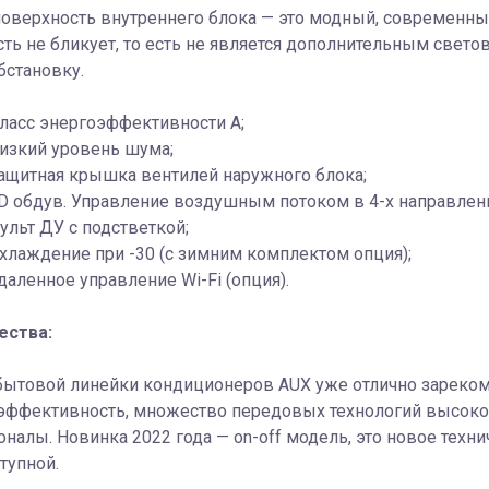
оверхность внутреннего блока — это модный, современный
ть не бликует, то есть не является дополнительным свет
бстановку.
ласс энергоэффективности A;
изкий уровень шума;
ащитная крышка вентилей наружного блока;
D обдув. Управление воздушным потоком в 4-х направлени
ульт ДУ с подстветкой;
хлаждение при -30 (с зимним комплектом опция);
даленное управление Wi-Fi (опция).
ества:
ытовой линейки кондиционеров AUX уже отлично зарекоме
эффективность, множество передовых технологий высоко 
налы. Новинка 2022 года — on-off модель, это новое тех
тупной.