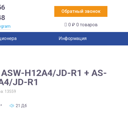
56
Обратный звонок
48
0 ₽
0 товаров
egram
ционера
Информация
 ASW-H12A4/JD-R1 + AS-
A4/JD-R1
ра:
13559
²
21 Дб