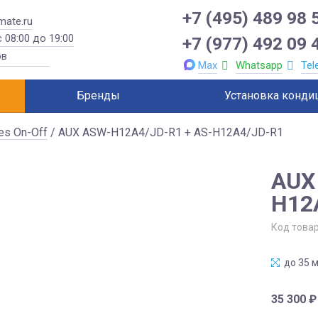
+7 (495) 489 98 
mate.ru
 08:00 до 19:00
+7 (977) 492 09 
Max
Whatsapp
Tel
Бренды
Установка конди
ies On-Off
/ AUX ASW-H12A4/JD-R1 + AS-H12A4/JD-R1
AUX
H12
Код това
до 35 м
35 300
₽