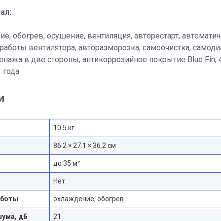
ал:
е, обогрев, осушение, вентиляция, авторестарт, автоматич
аботы вентилятора, авторазморозка, самоочистка, самодиаг
нажа в две стороны, антикоррозийное покрытие Blue Fin, 
3 года
и
10.5 кг
86.2 × 27.1 × 36.2 см
до 35 м²
Нет
аботы
охлаждение, обогрев
шума, дБ
21