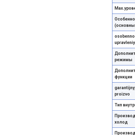
Max.уров
Особенно
(основны
osobennos
upravleni
Дополни
режимы
Дополни
функции
garantijny
proizvo
Тип внут
Производ
холод
Производ