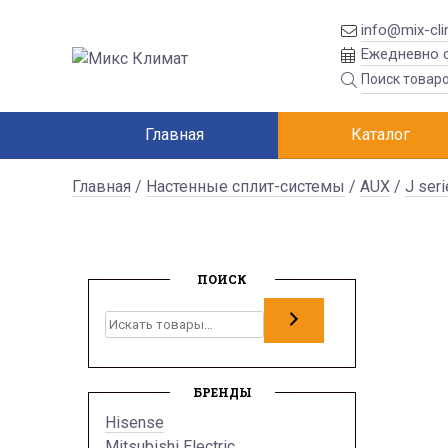
info@mix-cli
Ежедневно с
Главная
Каталог
Главная
/
Настенные сплит-системы
/
AUX
/
J ser
ПОИСК
Поиск
БРЕНДЫ
Hisense
Mitsubishi Electric