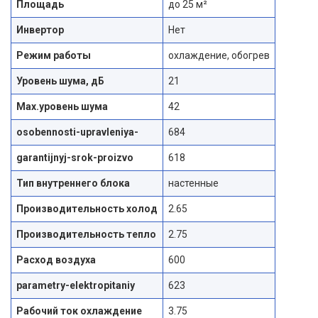
Площадь
до 25 м²
Инвертор
Нет
Режим работы
охлаждение, обогрев
Уровень шума, дБ
21
Max.уровень шума
42
osobennosti-upravleniya-
684
garantijnyj-srok-proizvo
618
Тип внутреннего блока
настенные
Производительность холод
2.65
Производительность тепло
2.75
Расход воздуха
600
parametry-elektropitaniy
623
Рабочий ток охлаждение
3.75