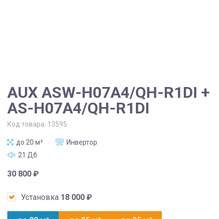
AUX ASW-H07A4/QH-R1DI +
AS-H07A4/QH-R1DI
Код товара:
13595
до 20 м²
Инвертор
21 Дб
30 800
₽
Установка
18 000
₽