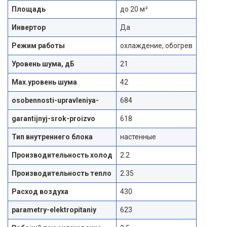
Площадь
до 20 м²
Инвертор
Да
Режим работы
охлаждение, обогрев
Уровень шума, дБ
21
Max.уровень шума
42
osobennosti-upravleniya-
684
garantijnyj-srok-proizvo
618
Тип внутреннего блока
настенные
Производительность холод
2.2
Производительность тепло
2.35
Расход воздуха
430
parametry-elektropitaniy
623