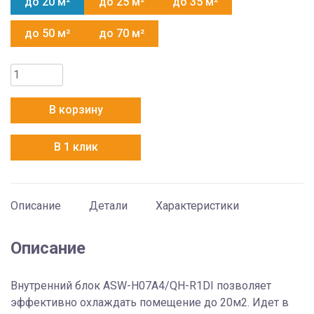
до 20 м²
до 25 м²
до 35 м²
до 50 м²
до 70 м²
Количество
товара
AUX
В корзину
ASW-
H07A4/QH-
В 1 клик
R1DI
+
AS-
H07A4/QH-
Описание
Детали
Характеристики
R1DI
Описание
Внутренний блок ASW-H07A4/QH-R1DI позволяет
эффективно охлаждать помещение до 20м2. Идет в