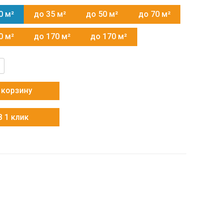
0 м²
до 35 м²
до 50 м²
до 70 м²
0 м²
до 170 м²
до 170 м²
тво
 корзину
 (v2)
В 1 клик
B(U)