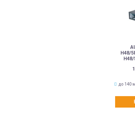
A
H48/5R
H48/
1
до 140 