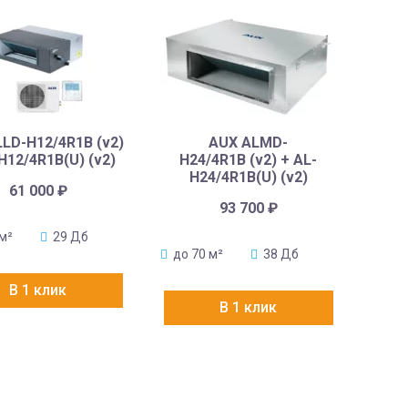
LD-H12/4R1B (v2)
AUX ALMD-
H12/4R1B(U) (v2)
H24/4R1B (v2) + AL-
H24/4R1B(U) (v2)
61 000
₽
93 700
₽
 м²
29 Дб
до 70 м²
38 Дб
В 1 клик
В 1 клик