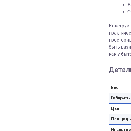
Б
О
Конструкц
практичес
просторн
быть разн
как у быт
Детал
Вес
Габариты
Цвет
Площадь
Инвертор