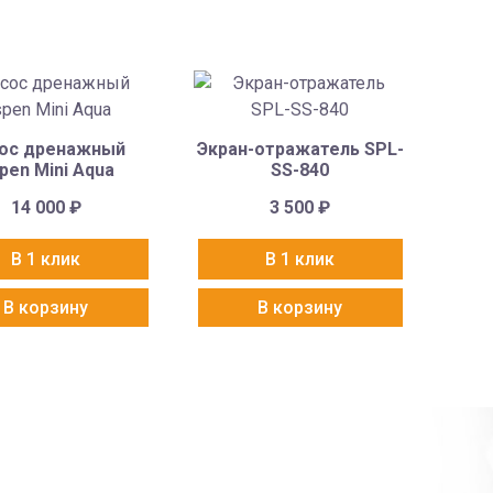
ос дренажный
Экран-отражатель SPL-
pen Mini Aqua
SS-840
14 000
₽
3 500
₽
В 1 клик
В 1 клик
В корзину
В корзину