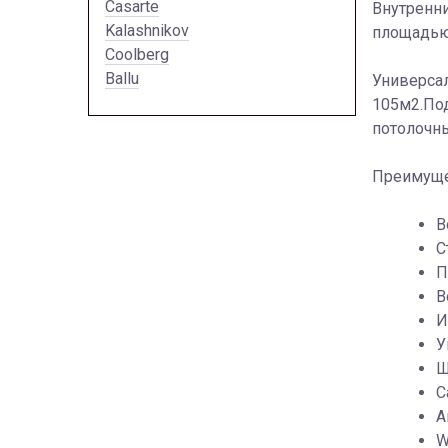
Casarte
Внутренни
Kalashnikov
площадью 
Coolberg
Ballu
Универсал
105м2.Под
потолочны
Преимуще
В
С
П
В
И
У
Ш
С
А
W