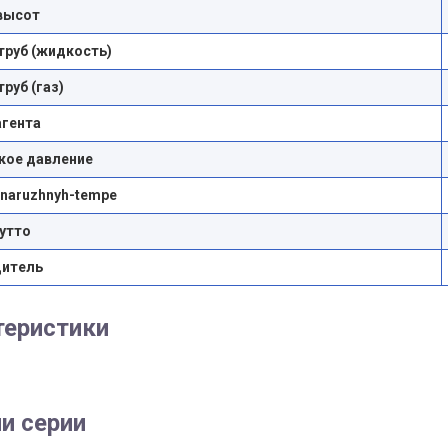
высот
труб (жидкость)
руб (газ)
агента
кое давление
-naruzhnyh-tempe
утто
дитель
теристики
и серии