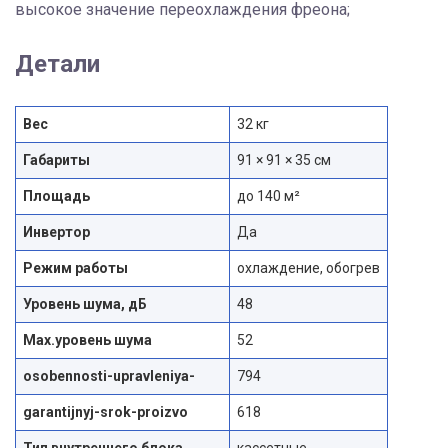
высокое значение переохлаждения фреона;
Детали
Вес
32 кг
Габариты
91 × 91 × 35 см
Площадь
до 140 м²
Инвертор
Да
Режим работы
охлаждение, обогрев
Уровень шума, дБ
48
Max.уровень шума
52
osobennosti-upravleniya-
794
garantijnyj-srok-proizvo
618
Тип внутреннего блока
кассетные