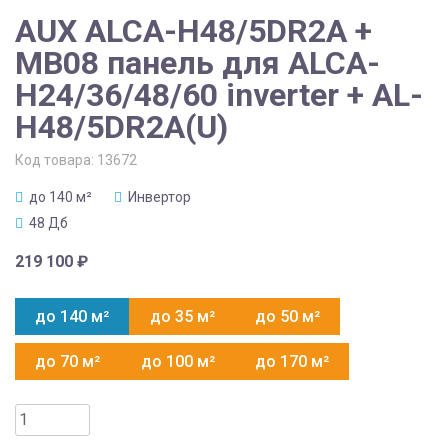
AUX ALCA-H48/5DR2A +
MB08 панель для ALCA-
H24/36/48/60 inverter + AL-
H48/5DR2A(U)
Код товара:
13672
до 140 м²
Инвертор
48 Дб
219 100
₽
до 140 м²
до 35 м²
до 50 м²
до 70 м²
до 100 м²
до 170 м²
Количество
товара