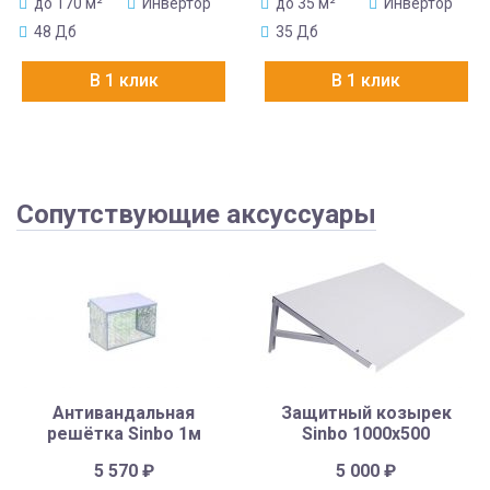
до 170 м²
Инвертор
до 35 м²
Инвертор
48 Дб
35 Дб
В 1 клик
В 1 клик
Сопутствующие аксуссуары
Антивандальная
Защитный козырек
решётка Sinbo 1м
Sinbo 1000х500
5 570
₽
5 000
₽