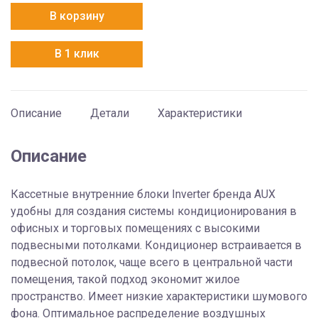
AUX
В корзину
ALCA-
H48/5DR2A
В 1 клик
+
MB08
панель
для
Описание
Детали
Характеристики
ALCA-
H24/36/48/60
Описание
inverter
+
Кассетные внутренние блоки Inverter бренда AUX
AL-
удобны для создания системы кондиционирования в
H48/5DR2A(U)
офисных и торговых помещениях с высокими
подвесными потолками. Кондиционер встраивается в
подвесной потолок, чаще всего в центральной части
помещения, такой подход экономит жилое
пространство. Имеет низкие характеристики шумового
фона. Оптимальное распределение воздушных