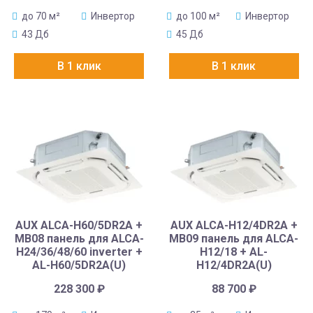
до 70 м²
Инвертор
до 100 м²
Инвертор
43 Дб
45 Дб
В 1 клик
В 1 клик
AUX ALCA-H60/5DR2A +
AUX ALCA-H12/4DR2A +
MB08 панель для ALCA-
MB09 панель для ALCA-
H24/36/48/60 inverter +
H12/18 + AL-
AL-H60/5DR2A(U)
H12/4DR2A(U)
228 300
₽
88 700
₽