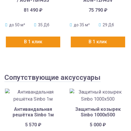
/ AUW-18H4SS
AUW-12H4SV
81 490
₽
75 790
₽
до 50 м²
35 Дб
до 35 м²
29 Дб
В 1 клик
В 1 клик
Сопутствующие аксуссуары
Антивандальная
Защитный козырек
решётка Sinbo 1м
Sinbo 1000х500
5 570
₽
5 000
₽