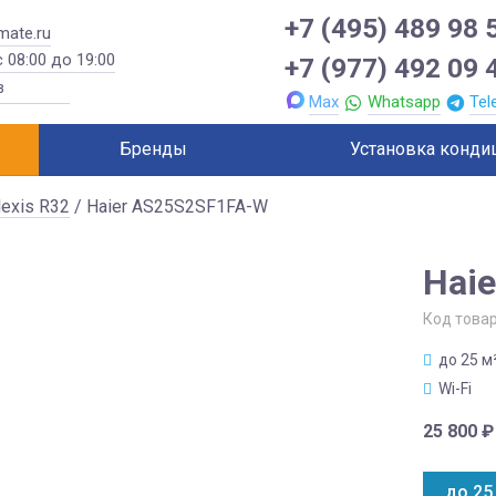
+7 (495) 489 98 
mate.ru
 08:00 до 19:00
+7 (977) 492 09 
Max
Whatsapp
Tel
Бренды
Установка конди
lexis R32
/ Haier AS25S2SF1FA-W
Hai
Код това
до 25 м
Wi-Fi
25 800
₽
до 25