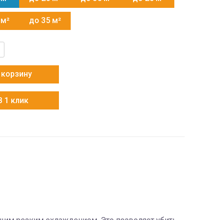
 м²
до 35 м²
тво
 корзину
F1FA-
В 1 клик