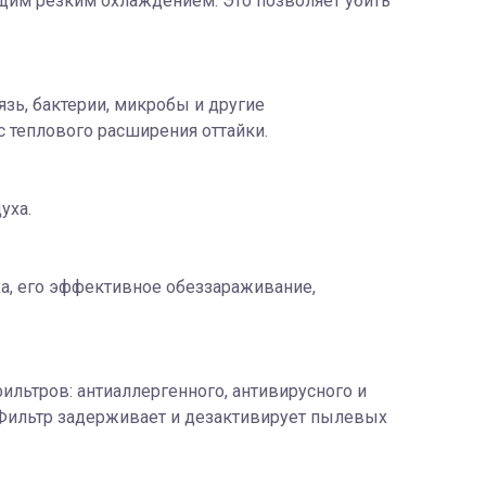
ющим резким охлаждением. Это позволяет убить
зь, бактерии, микробы и другие
 теплового расширения оттайки.
уха.
, его эффективное обеззараживание,
льтров: антиаллергенного, антивирусного и
 Фильтр задерживает и дезактивирует пылевых