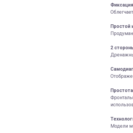
Фиксация
Облегчает
Простой 
Продуман
2 сторон
Дренажные
Самодиаг
Отображен
Простота
Фронтальн
использо
Технолог
Модели мо