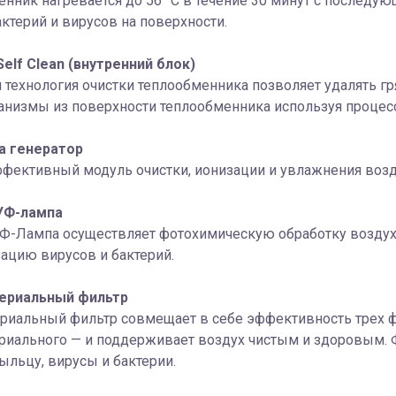
нник нагревается до 56 °C в течение 30 минут с последу
актерий и вирусов на поверхности.
elf Clean (внутренний блок)
технология очистки теплообменника позволяет удалять гря
низмы из поверхности теплообменника используя процесс
a генератор
фективный модуль очистки, ионизации и увлажнения возд
УФ-лампа
Ф-Лампа осуществляет фотохимическую обработку воздуха
ацию вирусов и бактерий.
ериальный фильтр
риальный фильтр совмещает в себе эффективность трех фи
ериального — и поддерживает воздух чистым и здоровым.
ыльцу, вирусы и бактерии.