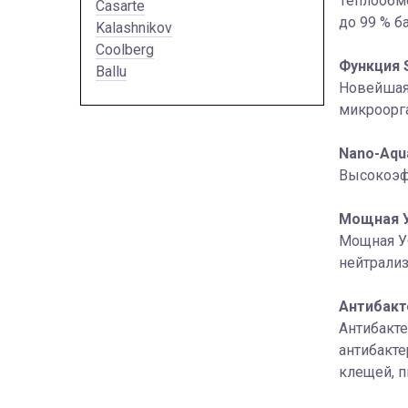
Теплообме
Casarte
до 99 % б
Kalashnikov
Coolberg
Функция S
Ballu
Новейшая 
микроорга
Nano-Aqu
Высокоэф
Мощная 
Мощная У
нейтрализ
Антибакт
Антибакте
антибакт
клещей, п