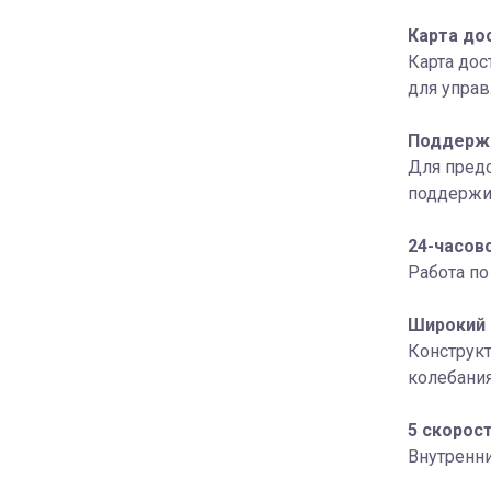
Карта до
Карта до
для управ
Поддержа
Для пред
поддержив
24-часов
Работа п
Широкий 
Конструк
колебания
5 скорос
Внутренни