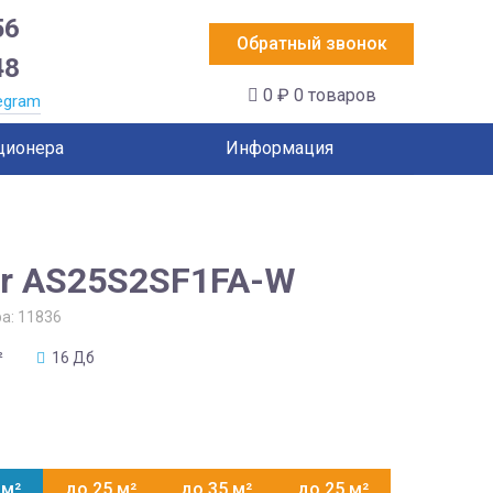
56
Обратный звонок
48
0 ₽
0 товаров
egram
ционера
Информация
er AS25S2SF1FA-W
ра:
11836
²
16 Дб
 м²
до 25 м²
до 35 м²
до 25 м²