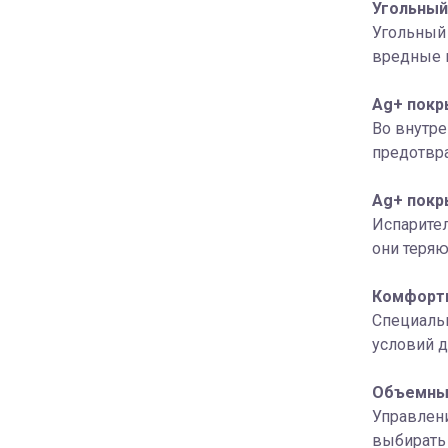
Угольный
Угольный 
вредные г
Ag+ покр
Во внутр
предотвра
Ag+ покр
Испарител
они теряю
Комфорт
Специальн
условий д
Объемны
Управлен
выбирать