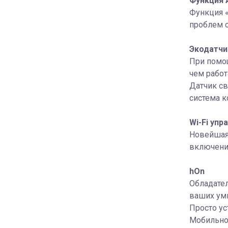
Функция 
Функция 
проблем с
Экодатчи
При помощ
чем работ
Датчик св
система к
Wi-Fi упр
Новейшая 
включени
hOn
Обладател
ваших умн
Просто у
Мобильное