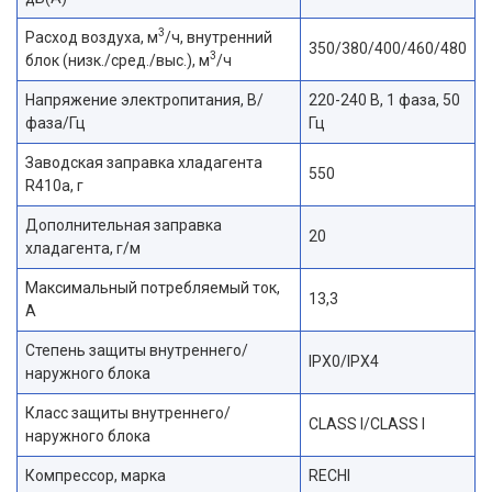
3
Расход воздуха, м
/ч, внутренний
350/380/400/460/480
3
блок (низк./сред./выс.), м
/ч
Напряжение электропитания, В/
220-240 В, 1 фаза, 50
фаза/Гц
Гц
Заводская заправка хладагента
550
R410a, г
Дополнительная заправка
20
хладагента, г/м
Максимальный потребляемый ток,
13,3
А
Степень защиты внутреннего/
IPX0/IPX4
наружного блока
Класс защиты внутреннего/
CLASS I/CLASS I
наружного блока
Компрессор, марка
RECHI