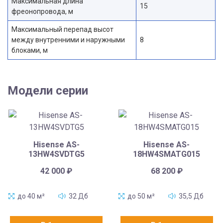
Максимальная длина
15
фреонопровода, м
Максимальный перепад высот
между внутренними и наружными
8
блоками, м
Модели серии
Hisense AS-
Hisense AS-
13HW4SVDTG5
18HW4SMATG015
42 000
₽
68 200
₽
до 40 м²
32 Дб
до 50 м²
35,5 Дб