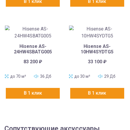
В 1 клик
В 1 клик
Hisense AS-
Hisense AS-
24HW4SBATG005
10HW4SYDTG5
83 200
₽
33 100
₽
до 70 м²
36 Дб
до 30 м²
29 Дб
В 1 клик
В 1 клик
Сопутствующие аксуссуары