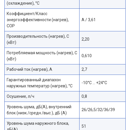
(охлаждение), °С
Коэффициент/Класс
энергоэффективности (нагрев),
А / 3,61
COP
Производительность (нагрев), С
2,20
(кВт)
Потребляемая мощность (нагрев), С
0,610
(кВт)
Рабочий ток (нагрев), А
2,7
Гарантированный диапазон
-10°C … +24°C
наружных температур (нагрев), °С
Осушение, л/ч
0,8
Уровень шума, дБ(A), внутренний
26/26,5/32/36/39
блок (низк./средн./выс.), дБ (А)
Уровень шума наружного блока,
51
дБ(A)