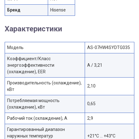
Бренд
Hisense
Характеристики
Модель
AS-07HW4SYDTG035
Коэффициент/Класс
энергоэффективности
А / 3,21
(охлаждение), EER
Производительность (охлаждение),
2,10
кВт
Потребляемая мощность
0,65
(охлаждение), кВт
Рабочий ток (охлаждение), А
2,9
Гарантированный диапазон
наружных температур
+21°C … +43°С