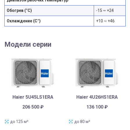
Обогрев (°С)
-15 ~ +24
Охлаждение (С°)
+10 ~ +46
Модели серии
Haier 5U45LS1ERA
Haier 4U26HS1ERA
206 500
₽
136 100
₽
до 125 м²
до 80 м²