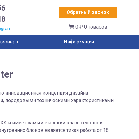
56
Обратный звонок
48
0 ₽
0 товаров
egram
ционера
Информация
ter
это инновационная концепция дизайна
ми, передовыми техническими характеристиками
 13К и имеет самый высокий класс сезонной
утренних блоков является тихая работа от 18