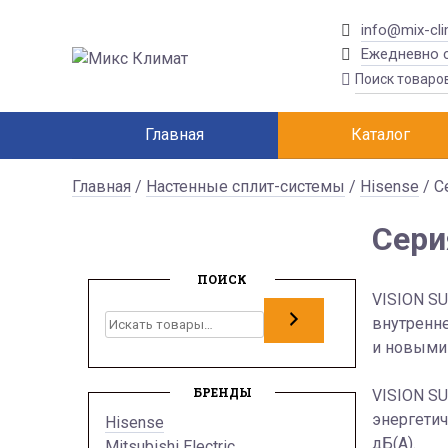
info@mix-cli
Ежедневно с
Главная
Каталог
Главная
/
Настенные сплит-системы
/
Hisense
/ С
Сери
ПОИСК
VISION SU
Поиск
внутренн
и новыми
БРЕНДЫ
VISION SU
энергетич
Hisense
дБ(А).
Mitsubishi Electric