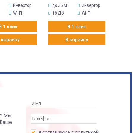
Инвертор
до 35 м²
Инвертор
Wi-Fi
18 Дб
Wi-Fi
В 1 клик
В 1 клик
 корзину
В корзину
а? Мы
 Ваше
я соглашаюсь с
политикой