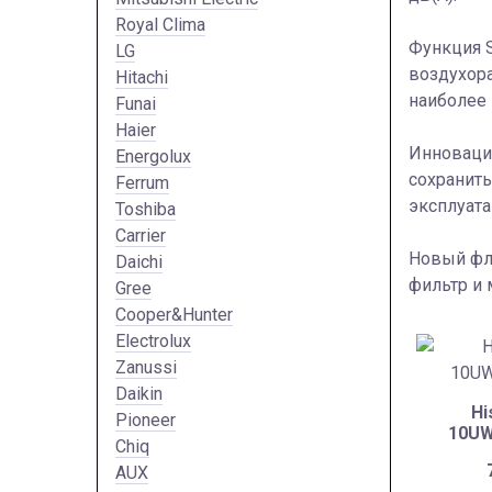
Royal Clima
Функция S
LG
воздухора
Hitachi
наиболее
Funai
Haier
Инновацио
Energolux
сохранить
Ferrum
эксплуата
Toshiba
Carrier
Новый фла
Daichi
фильтр и 
Gree
Cooper&Hunter
Electrolux
Zanussi
Daikin
Hi
Pioneer
10U
Chiq
AUX