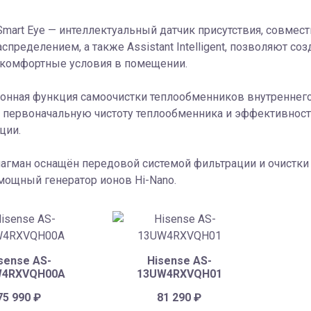
mart Eye — интеллектуальный датчик присутствия, совмест
спределением, а также Assistant Intelligent, позволяют 
 комфортные условия в помещении.
нная функция самоочистки теплообменников внутреннего 
 первоначальную чистоту теплообменника и эффективность
ции.
гман оснащён передовой системой фильтрации и очистки 
мощный генератор ионов Hi-Nano.
sense AS-
Hisense AS-
W4RXVQH00A
13UW4RXVQH01
75 990
₽
81 290
₽