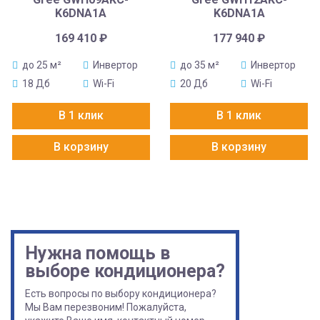
K6DNA1A
K6DNA1A
169 410
₽
177 940
₽
до 25 м²
Инвертор
до 35 м²
Инвертор
18 Дб
Wi-Fi
20 Дб
Wi-Fi
В 1 клик
В 1 клик
В корзину
В корзину
Нужна помощь в
выборе кондиционера?
Есть вопросы по выбору кондиционера?
Мы Вам перезвоним! Пожалуйста,