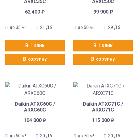
ARXC35С
ARXC50C
62 400
₽
99 900
₽
до 35 м²
21 Дб
до 50 м²
29 Дб
В 1 клик
В 1 клик
В корзину
В корзину
Daikin ATXC60C /
Daikin ATXC71C /
ARXC60C
ARXC71C
104 000
₽
115 000
₽
до 60 м²
30 Дб
до 70 м²
30 Дб